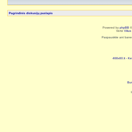
Pagrindinis diskusijų puslapis
Powered by
phpBB
©
Vertė
Viliu
Paspauskite ant baneri
468x60.lt - Ke
Bur
I