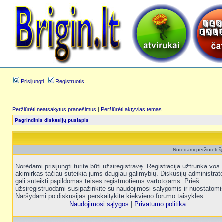
Prisijungti
Registruotis
Peržiūrėti neatsakytus pranešimus
|
Peržiūrėti aktyvias temas
Pagrindinis diskusijų puslapis
Norėdami peržiūrėti šį 
Norėdami prisijungti turite būti užsiregistravę. Registracija užtrunka vos 
akimirkas tačiau suteikia jums daugiau galimybių. Diskusijų administrat
gali suteikti papildomas teises registruotiems vartotojams. Prieš
užsiregistruodami susipažinkite su naudojimosi sąlygomis ir nuostatomi
Naršydami po diskusijas perskaitykite kiekvieno forumo taisykles.
Naudojimosi sąlygos
|
Privatumo politika