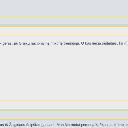
geras, jei Graikų nacionalinę rinktinę treniruoja. O kas liečia sudieties, tai 
 kas iš Žalgiriaus šnipštas gaunasi. Man šie metai primena kažkada sukomplek