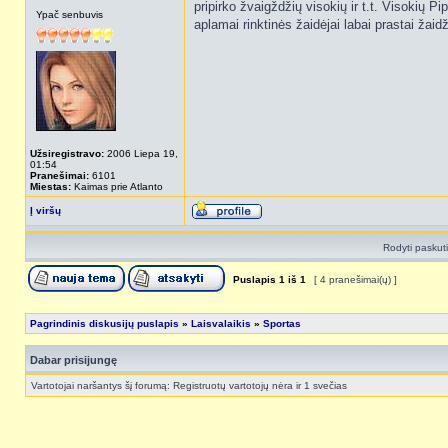
pripirko žvaigždžių visokių ir t.t. Visokių 
Ypač senbuvis
aplamai rinktinės žaidėjai labai prastai žai
Užsiregistravo:
2006 Liepa 19,
01:54
Pranešimai:
6101
Miestas:
Kaimas prie Atlanto
Į viršų
Rodyti paskut
Puslapis
1
iš
1
[ 4 pranešimai(ų) ]
Pagrindinis diskusijų puslapis
»
Laisvalaikis
»
Sportas
Dabar prisijungę
Vartotojai naršantys šį forumą: Registruotų vartotojų nėra ir 1 svečias