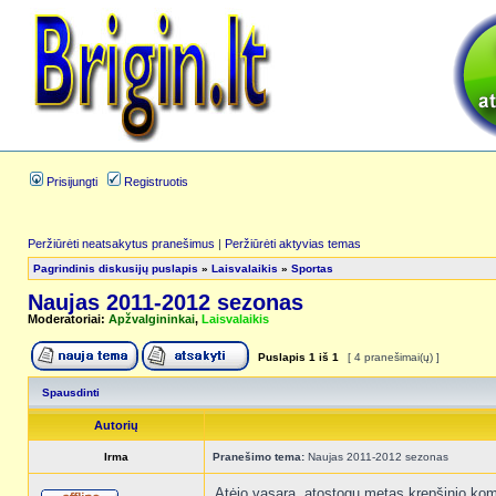
Prisijungti
Registruotis
Peržiūrėti neatsakytus pranešimus
|
Peržiūrėti aktyvias temas
Pagrindinis diskusijų puslapis
»
Laisvalaikis
»
Sportas
Naujas 2011-2012 sezonas
Moderatoriai:
Apžvalgininkai
,
Laisvalaikis
Puslapis
1
iš
1
[ 4 pranešimai(ų) ]
Spausdinti
Autorių
Irma
Pranešimo tema:
Naujas 2011-2012 sezonas
Atėjo vasara, atostogų metas krepšinio koman