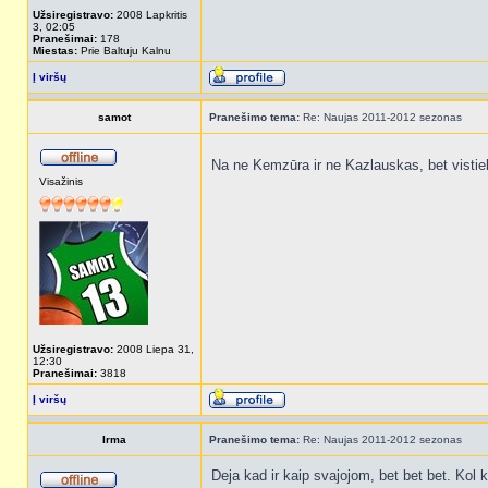
Užsiregistravo:
2008 Lapkritis
3, 02:05
Pranešimai:
178
Miestas:
Prie Baltuju Kalnu
Į viršų
samot
Pranešimo tema:
Re: Naujas 2011-2012 sezonas
Na ne Kemzūra ir ne Kazlauskas, bet vistiek 
Visažinis
Užsiregistravo:
2008 Liepa 31,
12:30
Pranešimai:
3818
Į viršų
Irma
Pranešimo tema:
Re: Naujas 2011-2012 sezonas
Deja kad ir kaip svajojom, bet bet bet. Kol