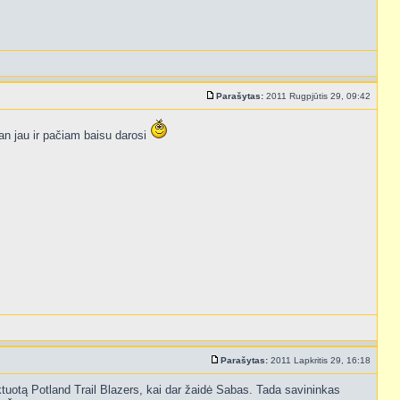
Parašytas:
2011 Rugpjūtis 29, 09:42
man jau ir pačiam baisu darosi
Parašytas:
2011 Lapkritis 29, 16:18
tuotą Potland Trail Blazers, kai dar žaidė Sabas. Tada savininkas