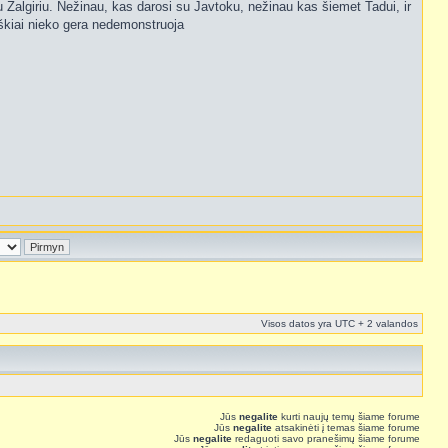
su Žalgiriu. Nežinau, kas darosi su Javtoku, nežinau kas šiemet Tadui, ir
siškiai nieko gera nedemonstruoja
Visos datos yra UTC + 2 valandos
Jūs
negalite
kurti naujų temų šiame forume
Jūs
negalite
atsakinėti į temas šiame forume
Jūs
negalite
redaguoti savo pranešimų šiame forume