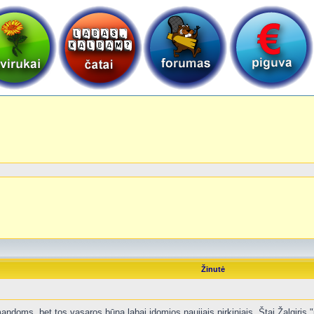
Žinutė
doms, bet tos vasaros būna labai įdomios naujiais pirkiniais. Štai Žalgiris "įk