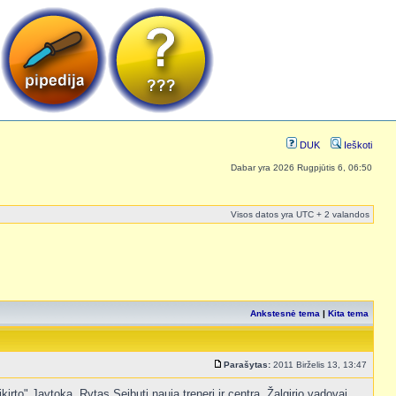
DUK
Ieškoti
Dabar yra 2026 Rugpjūtis 6, 06:50
Visos datos yra UTC + 2 valandos
Ankstesnė tema
|
Kita tema
Parašytas:
2011 Birželis 13, 13:47
irto" Javtoką, Rytas Seibutį naują trenerį ir centrą. Žalgirio vadovai