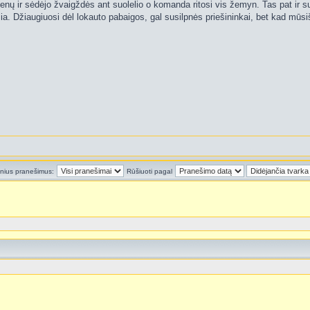
Pipenų ir sėdėjo žvaigždės ant suolelio o komanda ritosi vis žemyn. Tas pat ir 
džia. Džiaugiuosi dėl lokauto pabaigos, gal susilpnės priešininkai, bet kad mū
inius pranešimus:
Rūšiuoti pagal