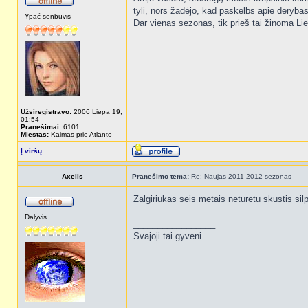
tyli, nors žadėjo, kad paskelbs apie derybas
Ypač senbuvis
Dar vienas sezonas, tik prieš tai žinoma L
Užsiregistravo:
2006 Liepa 19,
01:54
Pranešimai:
6101
Miestas:
Kaimas prie Atlanto
Į viršų
Axelis
Pranešimo tema:
Re: Naujas 2011-2012 sezonas
Zalgiriukas seis metais neturetu skustis silp
Dalyvis
_________________
Svajoji tai gyveni