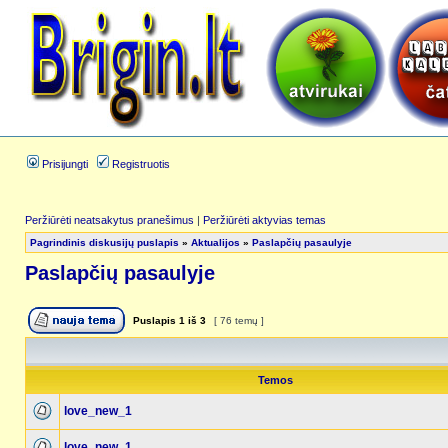
Prisijungti
Registruotis
Peržiūrėti neatsakytus pranešimus
|
Peržiūrėti aktyvias temas
Pagrindinis diskusijų puslapis
»
Aktualijos
»
Paslapčių pasaulyje
Paslapčių pasaulyje
Puslapis
1
iš
3
[ 76 temų ]
Temos
love_new_1
love_new_1