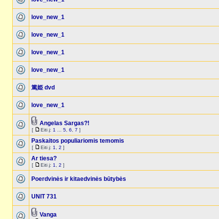
love_new_1
love_new_1
love_new_1
love_new_1
篤姫 dvd
love_new_1
Angelas Sargas?!
[
Eiti į:
1
...
5
,
6
,
7
]
Paskaitos populiariomis temomis
[
Eiti į:
1
,
2
]
Ar tiesa?
[
Eiti į:
1
,
2
]
Poerdvinės ir kitaedvinės būtybės
UNIT 731
Vanga