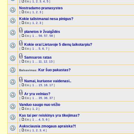
[
Eiti į:
1
,
2
,
3
,
4
,
5
]
Nostradamo pranasystes
[
Eiti į:
1
,
2
,
3
]
Kokie talistmanai nesa pinigus?
[
Eiti į:
1
,
2
,
3
]
planetos ir žvaigždės
[
Eiti į:
1
...
56
,
57
,
58
]
Kokie orai Lietuvoje 5 dienų laikotarpiu?
[
Eiti į:
1
...
5
,
6
,
7
]
Samsaros ratas
[
Eiti į:
1
...
11
,
12
,
13
]
Kur šuo pakastas?
Balsavimas:
Namai, kuriuose vaidenasi..
[
Eiti į:
1
...
15
,
16
,
17
]
Ar yra velnias?
[
Eiti į:
1
...
35
,
36
,
37
]
Vanduo saugo nuo vėžio
[
Eiti į:
1
,
2
]
Kas tai per reiskinys yra tikejimas?
[
Eiti į:
1
...
4
,
5
,
6
]
Auksciausia zmogaus apraiska?!
[
Eiti į:
1
,
2
,
3
,
4
]