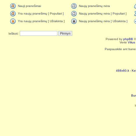
Nauji pranešimai
Naujų pranešimų nėra
Yra naujų pranešimų [ Populiari ]
Naujų pranešimų nėra [ Populiari ]
Yra naujų pranešimų [ Užrakinta ]
Naujų pranešimų nėra [ Užrakinta ]
Ieškoti:
Powered by
phpBB
©
Vertė
Viliu
Paspauskite ant baneri
468x60.lt - Ke
Bur
I