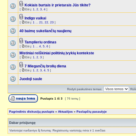
Kokiais burtais ir prietarais Jūs tikite?
[
Eiti į:
1
,
2
,
3
,
4
]
Indigo vaikai
[
Eiti į:
1
...
21
,
22
,
23
]
40 baimę sukeliančių naujienų
Tamplieriu ordinas
[
Eiti į:
1
...
4
,
5
,
6
]
Mistiniai reiškiniai politinių įvykių kontekste
[
Eiti į:
1
,
2
,
3
]
7 Miegančių brolių diena
[
Eiti į:
1
,
2
,
3
,
4
,
5
]
Juodoji saule
Rodyti paskutines temas:
Rūši
Puslapis
1
iš
3
[ 76 temų ]
Pagrindinis diskusijų puslapis
»
Aktualijos
»
Paslapčių pasaulyje
Dabar prisijungę
Vartotojai naršantys šį forumą: Registruotų vartotojų nėra ir 1 svečias