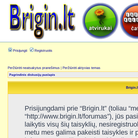
Prisijungti
Registruotis
Peržiūrėti neatsakytus pranešimus
|
Peržiūrėti aktyvias temas
Pagrindinis diskusijų puslapis
Brigin.
Prisijungdami prie “Brigin.lt” (toliau “me
“http://www.brigin.lt/forumas”), jūs pas
laikytis visų šių taisyklių, nesiregistru
metu mes galima pakeisti taisykles ir 