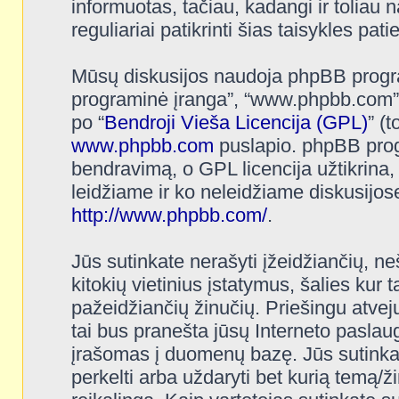
informuotas, tačiau, kadangi ir toliau n
reguliariai patikrinti šias taisykles pat
Mūsų diskusijos naudoja phpBB programi
programinė įranga”, “www.phpbb.com”
po “
Bendroji Vieša Licencija (GPL)
” (
www.phpbb.com
puslapio. phpBB progr
bendravimą, o GPL licencija užtikrina,
leidžiame ir ko neleidžiame diskusijos
http://www.phpbb.com/
.
Jūs sutinkate nerašyti įžeidžiančių, ne
kitokių vietinius įstatymus, šalies kur 
pažeidžiančių žinučių. Priešingu atvej
tai bus pranešta jūsų Interneto paslaug
įrašomas į duomenų bazę. Jūs sutinkate, 
perkelti arba uždaryti bet kurią temą/ž