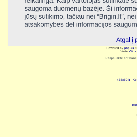
reikalinga. Kaip vartotojas sutinkate s
saugoma duomenų bazėje. Ši informaci
jūsų sutikimo, tačiau nei “Brigin.lt”, n
atsakomybės dėl informacijos saugum
Atgal į 
Powered by
phpBB
©
Vertė
Viliu
Paspauskite ant baneri
468x60.lt - Ke
Bur
I