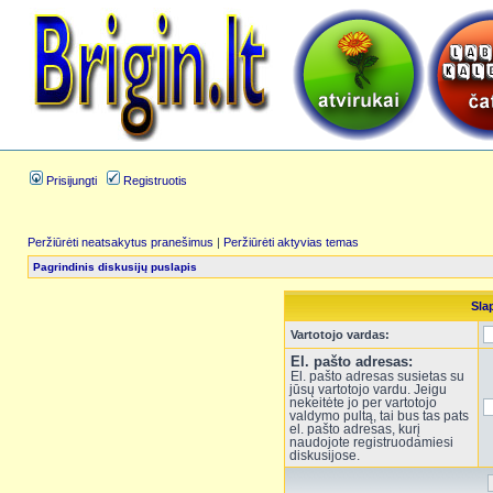
Prisijungti
Registruotis
Peržiūrėti neatsakytus pranešimus
|
Peržiūrėti aktyvias temas
Pagrindinis diskusijų puslapis
Sla
Vartotojo vardas:
El. pašto adresas:
El. pašto adresas susietas su
jūsų vartotojo vardu. Jeigu
nekeitėte jo per vartotojo
valdymo pultą, tai bus tas pats
el. pašto adresas, kurį
naudojote registruodamiesi
diskusijose.