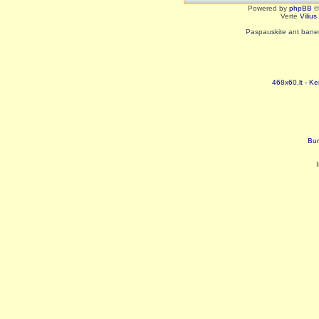
Powered by
phpBB
©
Vertė
Viliu
Paspauskite ant baneri
468x60.lt - Ke
Bur
I