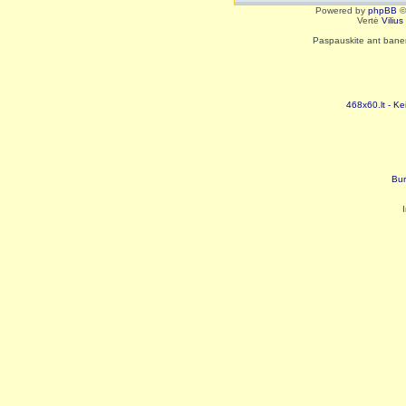
Powered by
phpBB
©
Vertė
Viliu
Paspauskite ant baneri
468x60.lt - Ke
Bur
I