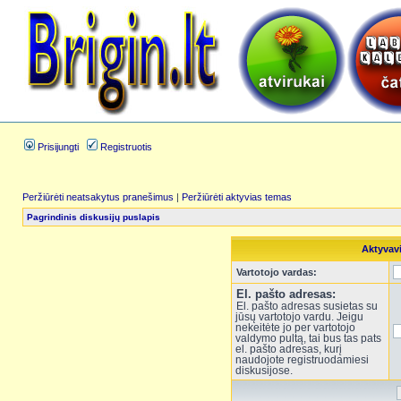
Prisijungti
Registruotis
Peržiūrėti neatsakytus pranešimus
|
Peržiūrėti aktyvias temas
Pagrindinis diskusijų puslapis
Aktyvav
Vartotojo vardas:
El. pašto adresas:
El. pašto adresas susietas su
jūsų vartotojo vardu. Jeigu
nekeitėte jo per vartotojo
valdymo pultą, tai bus tas pats
el. pašto adresas, kurį
naudojote registruodamiesi
diskusijose.