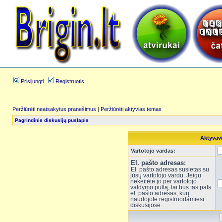
Prisijungti
Registruotis
Peržiūrėti neatsakytus pranešimus
|
Peržiūrėti aktyvias temas
Pagrindinis diskusijų puslapis
Aktyvav
Vartotojo vardas:
El. pašto adresas:
El. pašto adresas susietas su
jūsų vartotojo vardu. Jeigu
nekeitėte jo per vartotojo
valdymo pultą, tai bus tas pats
el. pašto adresas, kurį
naudojote registruodamiesi
diskusijose.