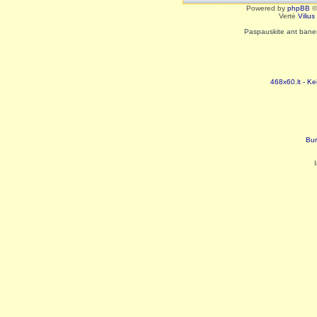
Powered by
phpBB
©
Vertė
Viliu
Paspauskite ant baneri
468x60.lt - Ke
Bur
I