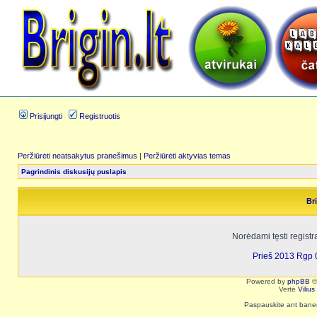
Prisijungti
Registruotis
Peržiūrėti neatsakytus pranešimus
|
Peržiūrėti aktyvias temas
Pagrindinis diskusijų puslapis
Bri
Norėdami tęsti registr
Prieš 2013 Rgp 
Powered by
phpBB
©
Vertė
Viliu
Paspauskite ant baneri