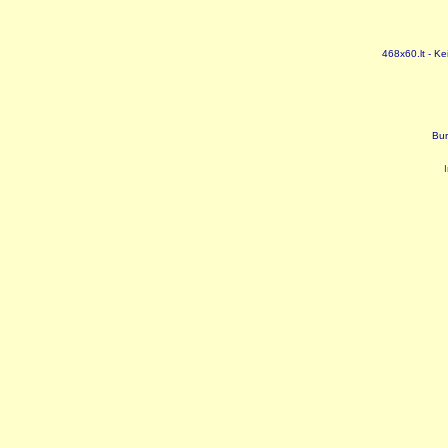
468x60.lt - Ke
Bur
I