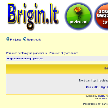
Prisijungti
Registruotis
Peržiūrėti neatsakytus pranešimus
|
Peržiūrėti aktyvias temas
Pagrindinis diskusijų puslapis
Bri
Norėdami tęsti registr
Prieš 2013 Rgp 
Powered by
phpBB
©
Vertė
Viliu
Paspauskite ant baneri