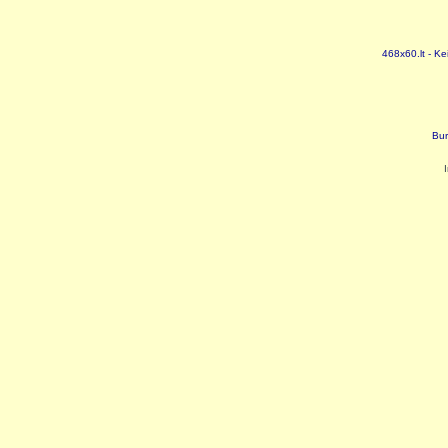
468x60.lt - Ke
Bur
I