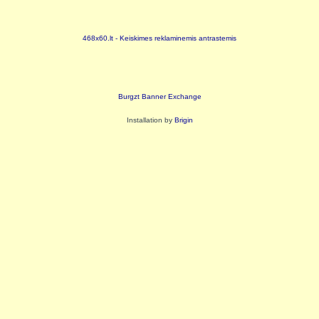
468x60.lt - Keiskimes reklaminemis antrastemis
Burgzt Banner Exchange
Installation by
Brigin