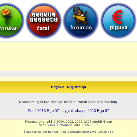
Brigin.lt - Registracija
Norėdami tęsti registraciją, turite nurodyti savo gimimo datą.
Prieš 2013 Rgp 07
::
Lygiai arba po 2013 Rgp 07
Powered by
phpBB
© 2000, 2002, 2005, 2007 phpBB Group
Vertė
Vilius Šumskas
© 2003, 2005, 2007
Paspauskite ant banerio - taip pareklamuosite savo Laikas.lt :-)