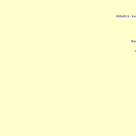
468x60.lt - Ke
Bur
I