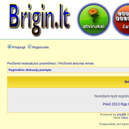
Prisijungti
Registruotis
Peržiūrėti neatsakytus pranešimus
|
Peržiūrėti aktyvias temas
Pagrindinis diskusijų puslapis
Bri
Norėdami tęsti registr
Prieš 2013 Rgp 
Powered by
phpBB
©
Vertė
Viliu
Paspauskite ant baneri