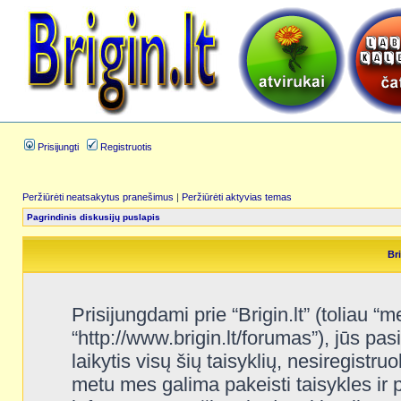
Prisijungti
Registruotis
Peržiūrėti neatsakytus pranešimus
|
Peržiūrėti aktyvias temas
Pagrindinis diskusijų puslapis
Bri
Prisijungdami prie “Brigin.lt” (toliau “me
“http://www.brigin.lt/forumas”), jūs pas
laikytis visų šių taisyklių, nesiregistru
metu mes galima pakeisti taisykles ir 