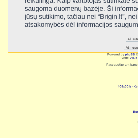
reikalinga. Kaip vartotojas sutinkate s
saugoma duomenų bazėje. Ši informaci
jūsų sutikimo, tačiau nei “Brigin.lt”, n
atsakomybės dėl informacijos saugum
Powered by
phpBB
©
Vertė
Viliu
Paspauskite ant baneri
468x60.lt - Ke
Bur
I