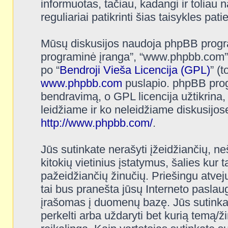
informuotas, tačiau, kadangi ir toliau n
reguliariai patikrinti šias taisykles pat
Mūsų diskusijos naudoja phpBB programi
programinė įranga”, “www.phpbb.com”
po “
Bendroji Vieša Licencija (GPL)
” (
www.phpbb.com
puslapio. phpBB progr
bendravimą, o GPL licencija užtikrina,
leidžiame ir ko neleidžiame diskusijos
http://www.phpbb.com/
.
Jūs sutinkate nerašyti įžeidžiančių, ne
kitokių vietinius įstatymus, šalies kur 
pažeidžiančių žinučių. Priešingu atvej
tai bus pranešta jūsų Interneto paslaug
įrašomas į duomenų bazę. Jūs sutinkate, 
perkelti arba uždaryti bet kurią temą/ž