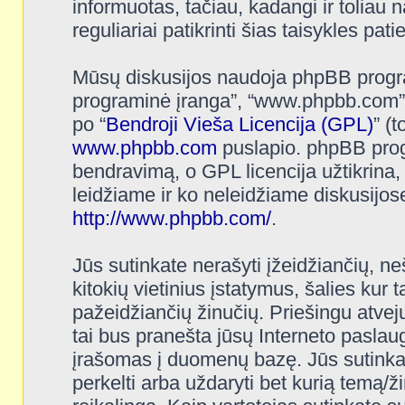
informuotas, tačiau, kadangi ir toliau n
reguliariai patikrinti šias taisykles pat
Mūsų diskusijos naudoja phpBB programi
programinė įranga”, “www.phpbb.com”
po “
Bendroji Vieša Licencija (GPL)
” (
www.phpbb.com
puslapio. phpBB progr
bendravimą, o GPL licencija užtikrina,
leidžiame ir ko neleidžiame diskusijos
http://www.phpbb.com/
.
Jūs sutinkate nerašyti įžeidžiančių, ne
kitokių vietinius įstatymus, šalies kur 
pažeidžiančių žinučių. Priešingu atvej
tai bus pranešta jūsų Interneto paslaug
įrašomas į duomenų bazę. Jūs sutinkate, 
perkelti arba uždaryti bet kurią temą/ž