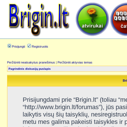
Prisijungti
Registruotis
Peržiūrėti neatsakytus pranešimus
|
Peržiūrėti aktyvias temas
Pagrindinis diskusijų puslapis
Bri
Prisijungdami prie “Brigin.lt” (toliau “me
“http://www.brigin.lt/forumas”), jūs pas
laikytis visų šių taisyklių, nesiregistru
metu mes galima pakeisti taisykles ir 