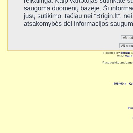
reikalinga. Kaip vartotojas sutinkate s
saugoma duomenų bazėje. Ši informaci
jūsų sutikimo, tačiau nei “Brigin.lt”, n
atsakomybės dėl informacijos saugum
Powered by
phpBB
©
Vertė
Viliu
Paspauskite ant baneri
468x60.lt - Ke
Bur
I