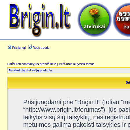
Prisijungti
Registruotis
Peržiūrėti neatsakytus pranešimus
|
Peržiūrėti aktyvias temas
Pagrindinis diskusijų puslapis
Bri
Prisijungdami prie “Brigin.lt” (toliau “me
“http://www.brigin.lt/forumas”), jūs pas
laikytis visų šių taisyklių, nesiregistru
metu mes galima pakeisti taisykles ir 