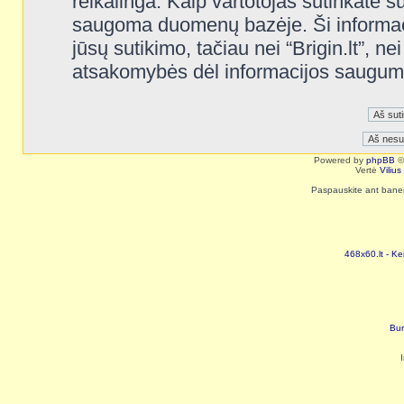
reikalinga. Kaip vartotojas sutinkate s
saugoma duomenų bazėje. Ši informaci
jūsų sutikimo, tačiau nei “Brigin.lt”, n
atsakomybės dėl informacijos saugum
Powered by
phpBB
©
Vertė
Viliu
Paspauskite ant baneri
468x60.lt - Ke
Bur
I