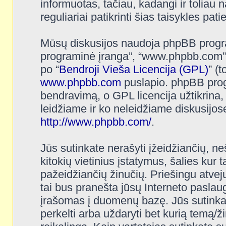
informuotas, tačiau, kadangi ir toliau n
reguliariai patikrinti šias taisykles pat
Mūsų diskusijos naudoja phpBB programi
programinė įranga”, “www.phpbb.com”
po “
Bendroji Vieša Licencija (GPL)
” (
www.phpbb.com
puslapio. phpBB progr
bendravimą, o GPL licencija užtikrina,
leidžiame ir ko neleidžiame diskusijos
http://www.phpbb.com/
.
Jūs sutinkate nerašyti įžeidžiančių, ne
kitokių vietinius įstatymus, šalies kur 
pažeidžiančių žinučių. Priešingu atvej
tai bus pranešta jūsų Interneto paslaug
įrašomas į duomenų bazę. Jūs sutinkate, 
perkelti arba uždaryti bet kurią temą/ž