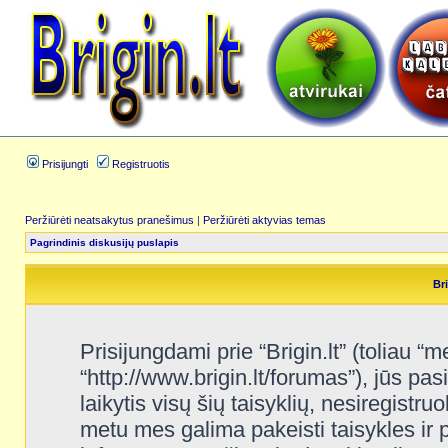
Prisijungti
Registruotis
Peržiūrėti neatsakytus pranešimus
|
Peržiūrėti aktyvias temas
Pagrindinis diskusijų puslapis
Bri
Prisijungdami prie “Brigin.lt” (toliau “me
“http://www.brigin.lt/forumas”), jūs pas
laikytis visų šių taisyklių, nesiregistru
metu mes galima pakeisti taisykles ir 