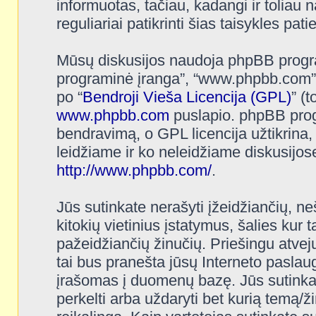
informuotas, tačiau, kadangi ir toliau n
reguliariai patikrinti šias taisykles pat
Mūsų diskusijos naudoja phpBB programi
programinė įranga”, “www.phpbb.com”
po “
Bendroji Vieša Licencija (GPL)
” (
www.phpbb.com
puslapio. phpBB progr
bendravimą, o GPL licencija užtikrina,
leidžiame ir ko neleidžiame diskusijos
http://www.phpbb.com/
.
Jūs sutinkate nerašyti įžeidžiančių, ne
kitokių vietinius įstatymus, šalies kur 
pažeidžiančių žinučių. Priešingu atvej
tai bus pranešta jūsų Interneto paslaug
įrašomas į duomenų bazę. Jūs sutinkate, 
perkelti arba uždaryti bet kurią temą/ž