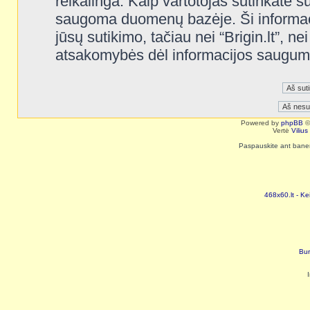
reikalinga. Kaip vartotojas sutinkate s
saugoma duomenų bazėje. Ši informaci
jūsų sutikimo, tačiau nei “Brigin.lt”, n
atsakomybės dėl informacijos saugum
Powered by
phpBB
©
Vertė
Viliu
Paspauskite ant baneri
468x60.lt - Ke
Bur
I