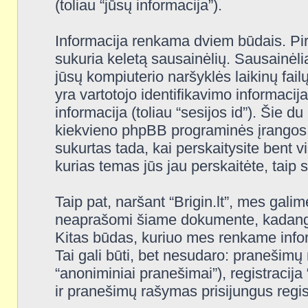
(toliau “jūsų informacija”).
Informacija renkama dviem būdais. Pi
sukuria keletą sausainėlių. Sausainėliai 
jūsų kompiuterio naršyklės laikinų fa
yra vartotojo identifikavimo informacija
informacija (toliau “sesijos id”). Šie d
kiekvieno phpBB programinės įrangos 
sukurtas tada, kai perskaitysite bent v
kurias temas jūs jau perskaitėte, taip
Taip pat, naršant “Brigin.lt”, mes gali
neaprašomi šiame dokumente, kadangi j
Kitas būdas, kuriuo mes renkame inform
Tai gali būti, bet nesudaro: pranešimų
“anoniminiai pranešimai”), registracija 
ir pranešimų rašymas prisijungus regist