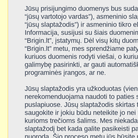
Jūsų prisijungimo duomenys bus sudaryt
“jūsų vartotojo vardas”), asmeninio slap
“jūsų slaptažodis”) ir asmeninio tikro e
Informacija, susijusi su šiais duomeni
“Brigin.lt”, įstatymų. Dėl visų kitų duom
“Brigin.lt” metu, mes sprendžiame patys.
kuriuos duomenis rodyti viešai, o kuriu
galimybę pasirinkti, ar gauti automati
programinės įrangos, ar ne.
Jūsų slaptažodis yra užkoduotas (vien
nerekomenduojama naudoti to paties sl
puslapiuose. Jūsų slaptažodis skirtas tik
saugokite ir jokiu būdu neteikite jo nei
kurioms trečioms šalims. Mes niekada
slaptažodį bet kada galite pasikeisti 
nuoroda. Šio proceso metu jūs būsite p