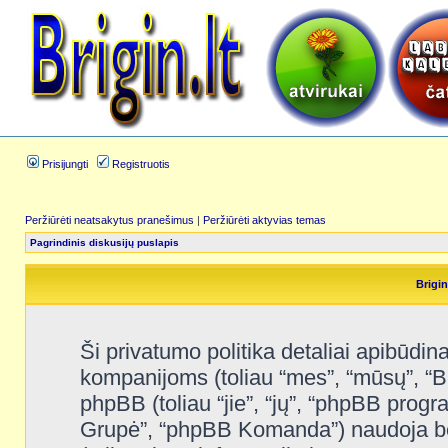
Prisijungti
Registruotis
Peržiūrėti neatsakytus pranešimus
|
Peržiūrėti aktyvias temas
Pagrindinis diskusijų puslapis
Brigin
Ši privatumo politika detaliai apibūdina
kompanijoms (toliau “mes”, “mūsų”, “Brig
phpBB (toliau “jie”, “jų”, “phpBB pro
Grupė”, “phpBB Komanda”) naudoja bet