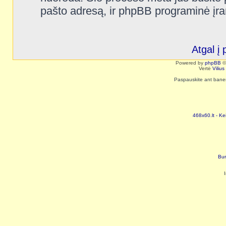
pašto adresą, ir phpBB programinė įra
Atgal į 
Powered by
phpBB
©
Vertė
Viliu
Paspauskite ant baneri
468x60.lt - Ke
Bur
I