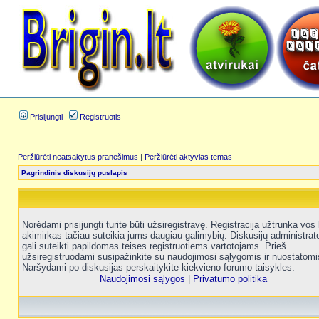
Prisijungti
Registruotis
Peržiūrėti neatsakytus pranešimus
|
Peržiūrėti aktyvias temas
Pagrindinis diskusijų puslapis
Norėdami prisijungti turite būti užsiregistravę. Registracija užtrunka vos 
akimirkas tačiau suteikia jums daugiau galimybių. Diskusijų administrat
gali suteikti papildomas teises registruotiems vartotojams. Prieš
užsiregistruodami susipažinkite su naudojimosi sąlygomis ir nuostatomi
Naršydami po diskusijas perskaitykite kiekvieno forumo taisykles.
Naudojimosi sąlygos
|
Privatumo politika