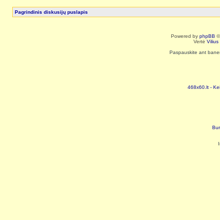
Pagrindinis diskusijų puslapis
Powered by
phpBB
©
Vertė
Viliu
Paspauskite ant baneri
468x60.lt - Ke
Bur
I