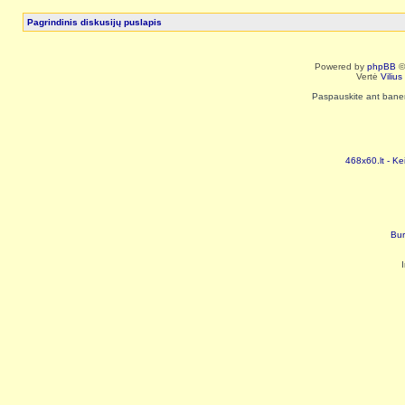
Pagrindinis diskusijų puslapis
Powered by
phpBB
©
Vertė
Viliu
Paspauskite ant baneri
468x60.lt - Ke
Bur
I