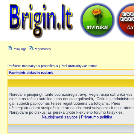
Prisijungti
Registruotis
Peržiūrėti neatsakytus pranešimus
|
Peržiūrėti aktyvias temas
Pagrindinis diskusijų puslapis
Norėdami prisijungti turite būti užsiregistravę. Registracija užtrunka vos 
akimirkas tačiau suteikia jums daugiau galimybių. Diskusijų administrat
gali suteikti papildomas teises registruotiems vartotojams. Prieš
užsiregistruodami susipažinkite su naudojimosi sąlygomis ir nuostatomi
Naršydami po diskusijas perskaitykite kiekvieno forumo taisykles.
Naudojimosi sąlygos
|
Privatumo politika