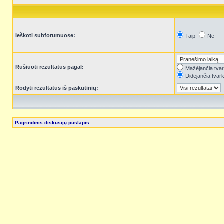
Ieškoti subforumuose:
Taip
Ne
Rūšiuoti rezultatus pagal:
Mažėjančia tva
Didėjančia tvar
Rodyti rezultatus iš paskutinių:
Pagrindinis diskusijų puslapis