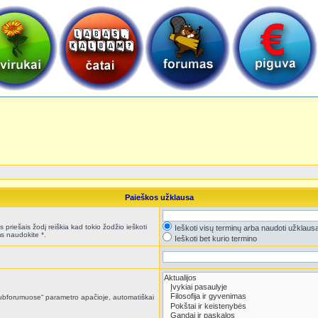
Paieškos užklausa
 priešais žodį reiškia kad tokio žodžio ieškoti
Ieškoti visų terminų arba naudoti užklaus
s naudokite *.
Ieškoti bet kurio termino
i subforumuose“ parametro apačioje, automatiškai