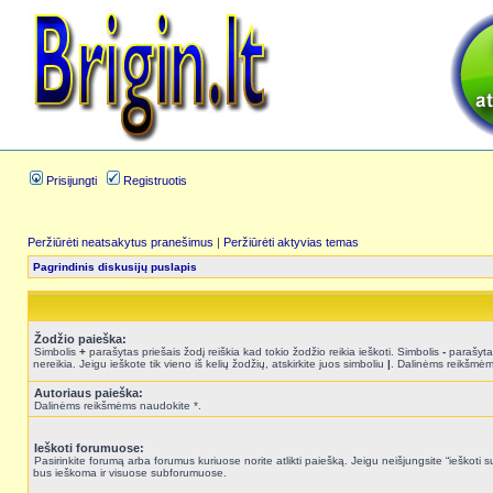
Prisijungti
Registruotis
Peržiūrėti neatsakytus pranešimus
|
Peržiūrėti aktyvias temas
Pagrindinis diskusijų puslapis
Žodžio paieška:
Simbolis
+
parašytas priešais žodį reiškia kad tokio žodžio reikia ieškoti. Simbolis
-
parašytas
nereikia. Jeigu ieškote tik vieno iš kelių žodžių, atskirkite juos simboliu
|
. Dalinėms reikšmėm
Autoriaus paieška:
Dalinėms reikšmėms naudokite *.
Ieškoti forumuose:
Pasirinkite forumą arba forumus kuriuose norite atlikti paiešką. Jeigu neišjungsite “ieškot
bus ieškoma ir visuose subforumuose.