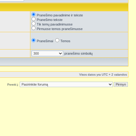
Pranešimo pavadinime ir tekste
Pranešimo tekste
Tik temų pavadinimuose
Pirmuose temos pranešimuose
Pranešimai
Temos
pranešimo simbolių
Visos datos yra UTC + 2 valandos
Pereiti į: