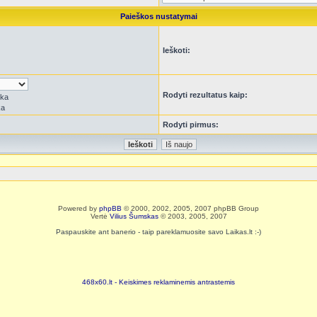
Paieškos nustatymai
Ieškoti:
Rodyti rezultatus kaip:
rka
ka
Rodyti pirmus:
Powered by
phpBB
© 2000, 2002, 2005, 2007 phpBB Group
Vertė
Vilius Šumskas
© 2003, 2005, 2007
Paspauskite ant banerio - taip pareklamuosite savo Laikas.lt :-)
468x60.lt - Keiskimes reklaminemis antrastemis