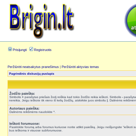
Prisijungti
Registruotis
Peržiūrėti neatsakytus pranešimus
|
Peržiūrėti aktyvias temas
Pagrindinis diskusijų puslapis
Žodžio paieška:
Simbolis
+
parašytas priešais žodį reiškia kad tokio žodžio reikia ieškoti. Simbolis
-
parašytas
nereikia. Jeigu ieškote tik vieno iš kelių žodžių, atskirkite juos simboliu
|
. Dalinėms reikšmėm
Autoriaus paieška:
Dalinėms reikšmėms naudokite *.
Ieškoti forumuose:
Pasirinkite forumą arba forumus kuriuose norite atlikti paiešką. Jeigu neišjungsite “ieškot
bus ieškoma ir visuose subforumuose.