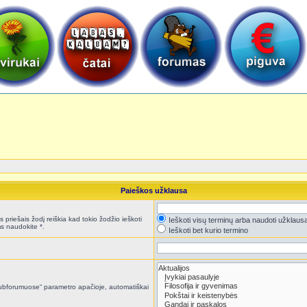
Paieškos užklausa
 priešais žodį reiškia kad tokio žodžio ieškoti
Ieškoti visų terminų arba naudoti užklaus
s naudokite *.
Ieškoti bet kurio termino
i subforumuose“ parametro apačioje, automatiškai