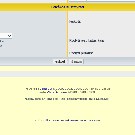
Paieškos nustatymai
Ieškoti:
Rodyti rezultatus kaip:
rka
ka
Rodyti pirmus:
Powered by
phpBB
© 2000, 2002, 2005, 2007 phpBB Group
Vertė
Vilius Šumskas
© 2003, 2005, 2007
Paspauskite ant banerio - taip pareklamuosite savo Laikas.lt :-)
468x60.lt - Keiskimes reklaminemis antrastemis