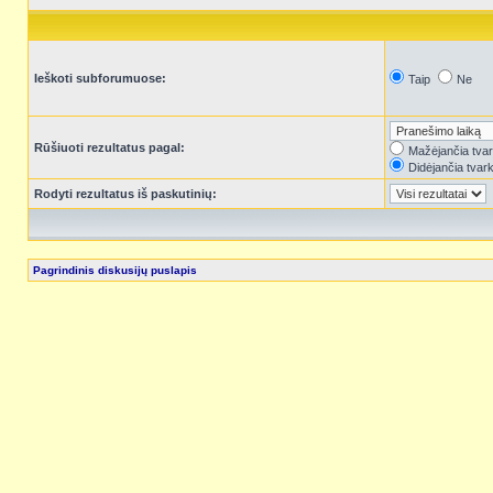
Ieškoti subforumuose:
Taip
Ne
Rūšiuoti rezultatus pagal:
Mažėjančia tva
Didėjančia tvar
Rodyti rezultatus iš paskutinių:
Pagrindinis diskusijų puslapis