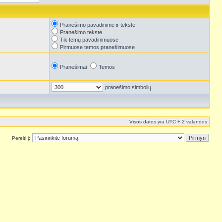
Pranešimo pavadinime ir tekste
Pranešimo tekste
Tik temų pavadinimuose
Pirmuose temos pranešimuose
Pranešimai
Temos
pranešimo simbolių
Visos datos yra UTC + 2 valandos
Pereiti į: