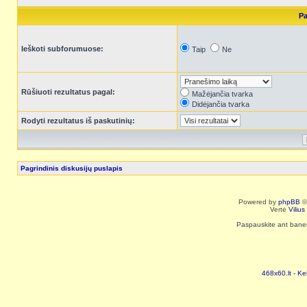
Pa
Ieškoti subforumuose:
Taip
Ne
Rūšiuoti rezultatus pagal:
Mažėjančia tvarka
Didėjančia tvarka
Rodyti rezultatus iš paskutinių:
Pagrindinis diskusijų puslapis
Powered by
phpBB
©
Vertė
Viliu
Paspauskite ant baneri
468x60.lt - Ke