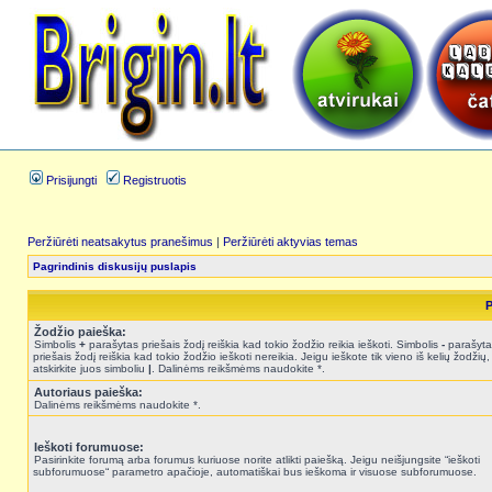
Prisijungti
Registruotis
Peržiūrėti neatsakytus pranešimus
|
Peržiūrėti aktyvias temas
Pagrindinis diskusijų puslapis
P
Žodžio paieška:
Simbolis
+
parašytas priešais žodį reiškia kad tokio žodžio reikia ieškoti. Simbolis
-
parašyta
priešais žodį reiškia kad tokio žodžio ieškoti nereikia. Jeigu ieškote tik vieno iš kelių žodžių,
atskirkite juos simboliu
|
. Dalinėms reikšmėms naudokite *.
Autoriaus paieška:
Dalinėms reikšmėms naudokite *.
Ieškoti forumuose:
Pasirinkite forumą arba forumus kuriuose norite atlikti paiešką. Jeigu neišjungsite “ieškoti
subforumuose“ parametro apačioje, automatiškai bus ieškoma ir visuose subforumuose.