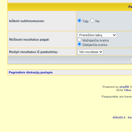
Pa
Ieškoti subforumuose:
Taip
Ne
Rūšiuoti rezultatus pagal:
Mažėjančia tvarka
Didėjančia tvarka
Rodyti rezultatus iš paskutinių:
Pagrindinis diskusijų puslapis
Powered by
phpBB
©
Vertė
Viliu
Paspauskite ant baneri
468x60.lt - Ke