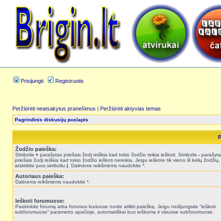
Prisijungti
Registruotis
Peržiūrėti neatsakytus pranešimus
|
Peržiūrėti aktyvias temas
Pagrindinis diskusijų puslapis
P
Žodžio paieška:
Simbolis
+
parašytas priešais žodį reiškia kad tokio žodžio reikia ieškoti. Simbolis
-
parašyta
priešais žodį reiškia kad tokio žodžio ieškoti nereikia. Jeigu ieškote tik vieno iš kelių žodžių,
atskirkite juos simboliu
|
. Dalinėms reikšmėms naudokite *.
Autoriaus paieška:
Dalinėms reikšmėms naudokite *.
Ieškoti forumuose:
Pasirinkite forumą arba forumus kuriuose norite atlikti paiešką. Jeigu neišjungsite “ieškoti
subforumuose“ parametro apačioje, automatiškai bus ieškoma ir visuose subforumuose.