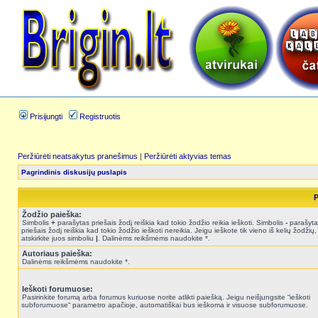
Prisijungti
Registruotis
Peržiūrėti neatsakytus pranešimus
|
Peržiūrėti aktyvias temas
Pagrindinis diskusijų puslapis
P
Žodžio paieška:
Simbolis
+
parašytas priešais žodį reiškia kad tokio žodžio reikia ieškoti. Simbolis
-
parašyta
priešais žodį reiškia kad tokio žodžio ieškoti nereikia. Jeigu ieškote tik vieno iš kelių žodžių,
atskirkite juos simboliu
|
. Dalinėms reikšmėms naudokite *.
Autoriaus paieška:
Dalinėms reikšmėms naudokite *.
Ieškoti forumuose:
Pasirinkite forumą arba forumus kuriuose norite atlikti paiešką. Jeigu neišjungsite “ieškoti
subforumuose“ parametro apačioje, automatiškai bus ieškoma ir visuose subforumuose.