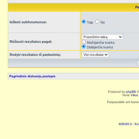
Pa
Ieškoti subforumuose:
Taip
Ne
Rūšiuoti rezultatus pagal:
Mažėjančia tvarka
Didėjančia tvarka
Rodyti rezultatus iš paskutinių:
Pagrindinis diskusijų puslapis
Powered by
phpBB
©
Vertė
Viliu
Paspauskite ant baneri
468x60.lt - Ke