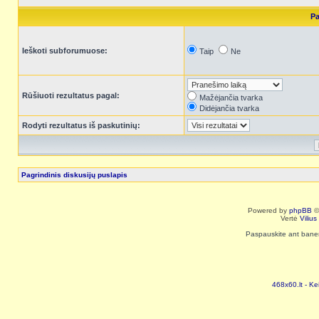
Pa
Ieškoti subforumuose:
Taip
Ne
Rūšiuoti rezultatus pagal:
Mažėjančia tvarka
Didėjančia tvarka
Rodyti rezultatus iš paskutinių:
Pagrindinis diskusijų puslapis
Powered by
phpBB
©
Vertė
Viliu
Paspauskite ant baneri
468x60.lt - Ke