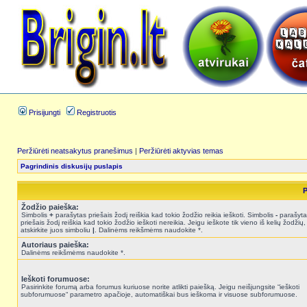
Prisijungti
Registruotis
Peržiūrėti neatsakytus pranešimus
|
Peržiūrėti aktyvias temas
Pagrindinis diskusijų puslapis
P
Žodžio paieška:
Simbolis
+
parašytas priešais žodį reiškia kad tokio žodžio reikia ieškoti. Simbolis
-
parašyta
priešais žodį reiškia kad tokio žodžio ieškoti nereikia. Jeigu ieškote tik vieno iš kelių žodžių,
atskirkite juos simboliu
|
. Dalinėms reikšmėms naudokite *.
Autoriaus paieška:
Dalinėms reikšmėms naudokite *.
Ieškoti forumuose:
Pasirinkite forumą arba forumus kuriuose norite atlikti paiešką. Jeigu neišjungsite “ieškoti
subforumuose“ parametro apačioje, automatiškai bus ieškoma ir visuose subforumuose.