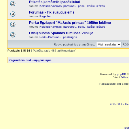
Etiketės,kamšteliai,padėkliukai
forume
Kolekcionavimas: parduodu, perku, keičiu, ieškau
Forumas - Tik suaugusiems
forume
Pagalba
Perku Egziuperi "Mažasis princas" 1959m leidimo
forume
Kolekcionavimas: parduodu, perku, keičiu, ieškau
Ofisų nuoma Spaudos rūmuose Vilniuje
forume
Perku-Parduodu, paslaugos
Rodyti paskutinius pranešimus:
Rūši
Puslapis
1
iš
16
[ Paieška rado 487 atitikmenis(ų) ]
Pagrindinis diskusijų puslapis
Powered by
phpBB
©
Vertė
Viliu
Paspauskite ant baneri
468x60.lt - Ke
Bur