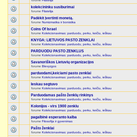
forume
Filatelija
kolekcininku susiburimai
forume
Filatelija
Padėkit įvertinti monetą.
forume
Numizmatika ir bonistika
Coins Of Israel
forume
Kolekcionavimas: parduodu, perku, keičiu, ieškau
KNYGA: LIETUVOS PASTO ZENKLAI
forume
Kolekcionavimas: parduodu, perku, keičiu, ieškau
PARDUODU PASTO ZENKLUS
forume
Kolekcionavimas: parduodu, perku, keičiu, ieškau
Savanoriškos Lietuvių organizacijos
forume
Blevyzgos
parduodami,keiciami pasto zenklai
forume
Kolekcionavimas: parduodu, perku, keičiu, ieškau
Ieskau segtuvo
forume
Kolekcionavimas: parduodu, perku, keičiu, ieškau
Parduodamas pašto ženklų rinkinys
forume
Kolekcionavimas: parduodu, perku, keičiu, ieškau
Kolonijos - virs 1900 zenklu
forume
Kolekcionavimas: parduodu, perku, keičiu, ieškau
pagalbinė esperanto kalba
forume
Filosofija ir gyvenimas
Pašto ženklai
forume
Kolekcionavimas: parduodu, perku, keičiu, ieškau