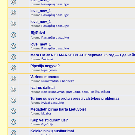
love_new_1
forume
Paslapčių pasaulyje
love_new_1
forume
Paslapčių pasaulyje
love_new_1
forume
Paslapčių pasaulyje
篤姫 dvd
forume
Paslapčių pasaulyje
love_new_1
forume
Paslapčių pasaulyje
Мега DARKNET MARKETPLACE зеркала 25 год — Где найт
forume
Žaidimai
Pipedija negyva?
forume
Pipedystės
Varines monetos
forume
Numizmatika ir bonistika
ivairus daiktai
forume
Kolekcionavimas: parduodu, perku, keičiu, ieškau
Turime su sveiku protu spręsti valstybės problemas
forume
Įvykiai pasaulyje
Megadeth pirmą kartą Lietuvoje!
forume
Muzika
Kaip veisti guramius?
forume
Gyvūnija
Kolekcininkų susiburimai