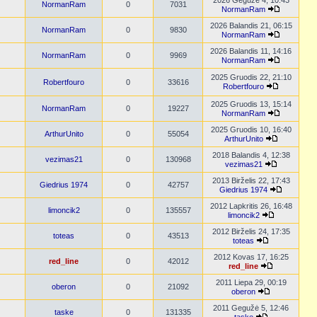
2026 Gegužė 4, 10:43
NormanRam
0
7031
NormanRam
2026 Balandis 21, 06:15
NormanRam
0
9830
NormanRam
2026 Balandis 11, 14:16
NormanRam
0
9969
NormanRam
2025 Gruodis 22, 21:10
Robertfouro
0
33616
Robertfouro
2025 Gruodis 13, 15:14
NormanRam
0
19227
NormanRam
2025 Gruodis 10, 16:40
ArthurUnito
0
55054
ArthurUnito
2018 Balandis 4, 12:38
vezimas21
0
130968
vezimas21
2013 Birželis 22, 17:43
Giedrius 1974
0
42757
Giedrius 1974
2012 Lapkritis 26, 16:48
limoncik2
0
135557
limoncik2
2012 Birželis 24, 17:35
toteas
0
43513
toteas
2012 Kovas 17, 16:25
red_line
0
42012
red_line
2011 Liepa 29, 00:19
oberon
0
21092
oberon
2011 Gegužė 5, 12:46
taske
0
131335