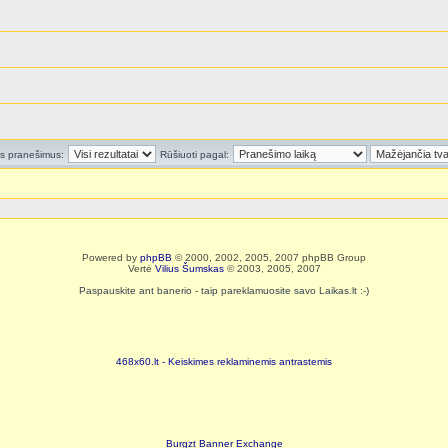
us pranešimus:
Rūšiuoti pagal:
Powered by
phpBB
© 2000, 2002, 2005, 2007 phpBB Group
Vertė
Vilius Šumskas
© 2003, 2005, 2007
Paspauskite ant banerio - taip pareklamuosite savo Laikas.lt :-)
468x60.lt - Keiskimes reklaminemis antrastemis
Burgzt Banner Exchange