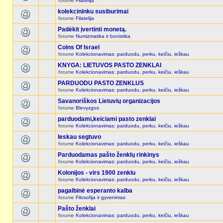
forume
Filatelija
kolekcininku susiburimai
forume
Filatelija
Padėkit įvertinti monetą.
forume
Numizmatika ir bonistika
Coins Of Israel
forume
Kolekcionavimas: parduodu, perku, keičiu, ieškau
KNYGA: LIETUVOS PASTO ZENKLAI
forume
Kolekcionavimas: parduodu, perku, keičiu, ieškau
PARDUODU PASTO ZENKLUS
forume
Kolekcionavimas: parduodu, perku, keičiu, ieškau
Savanoriškos Lietuvių organizacijos
forume
Blevyzgos
parduodami,keiciami pasto zenklai
forume
Kolekcionavimas: parduodu, perku, keičiu, ieškau
Ieskau segtuvo
forume
Kolekcionavimas: parduodu, perku, keičiu, ieškau
Parduodamas pašto ženklų rinkinys
forume
Kolekcionavimas: parduodu, perku, keičiu, ieškau
Kolonijos - virs 1900 zenklu
forume
Kolekcionavimas: parduodu, perku, keičiu, ieškau
pagalbinė esperanto kalba
forume
Filosofija ir gyvenimas
Pašto ženklai
forume
Kolekcionavimas: parduodu, perku, keičiu, ieškau