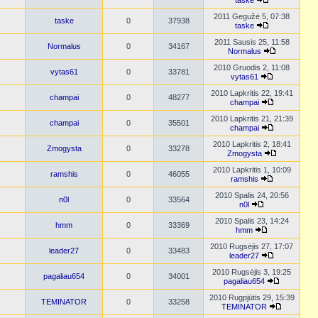
taske
2011 Gegužė 5, 07:38
taske
0
37938
taske
2011 Sausis 25, 11:58
Normalus
0
34167
Normalus
2010 Gruodis 2, 11:08
vytas61
0
33781
vytas61
2010 Lapkritis 22, 19:41
champai
0
48277
champai
2010 Lapkritis 21, 21:39
champai
0
35501
champai
2010 Lapkritis 2, 18:41
Zmogysta
0
33278
Zmogysta
2010 Lapkritis 1, 10:09
ramshis
0
46055
ramshis
2010 Spalis 24, 20:56
n0l
0
33564
n0l
2010 Spalis 23, 14:24
hmm
0
33369
hmm
2010 Rugsėjis 27, 17:07
leader27
0
33483
leader27
2010 Rugsėjis 3, 19:25
pagaliau654
0
34001
pagaliau654
2010 Rugpjūtis 29, 15:39
TEMINATOR
0
33258
TEMINATOR