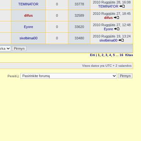
2010 Rugpjūtis 28, 16:08
TEMINATOR
0
33778
TEMINATOR
2010 Rugpjūtis 27, 18:45
difus
0
32589
difus
2010 Rugpjūtis 27, 12:48
Eyore
0
33620
Eyore
2010 Rugpjūtis 19, 13:24
skelbimai00
0
33480
skelbimai00
Eiti į
1
,
2
,
3
,
4
,
5
...
16
Kitas
Visos datos yra UTC + 2 valandos
Pereiti į: