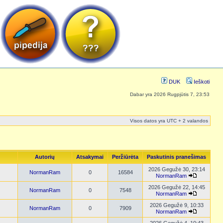
DUK
Ieškoti
Dabar yra 2026 Rugpjūtis 7, 23:53
Visos datos yra UTC + 2 valandos
Autorių
Atsakymai
Peržiūrėta
Paskutinis pranešimas
2026 Gegužė 30, 23:14
NormanRam
0
16584
NormanRam
2026 Gegužė 22, 14:45
NormanRam
0
7548
NormanRam
2026 Gegužė 9, 10:33
NormanRam
0
7909
NormanRam