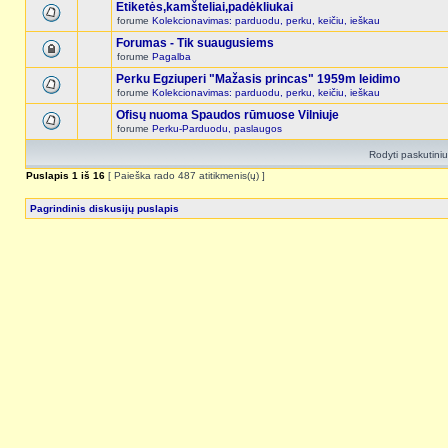
Etiketės,kamšteliai,padėkliukai
forume
Kolekcionavimas: parduodu, perku, keičiu, ieškau
Forumas - Tik suaugusiems
forume
Pagalba
Perku Egziuperi "Mažasis princas" 1959m leidimo
forume
Kolekcionavimas: parduodu, perku, keičiu, ieškau
Ofisų nuoma Spaudos rūmuose Vilniuje
forume
Perku-Parduodu, paslaugos
Rodyti paskutini
Puslapis
1
iš
16
[ Paieška rado 487 atitikmenis(ų) ]
Pagrindinis diskusijų puslapis