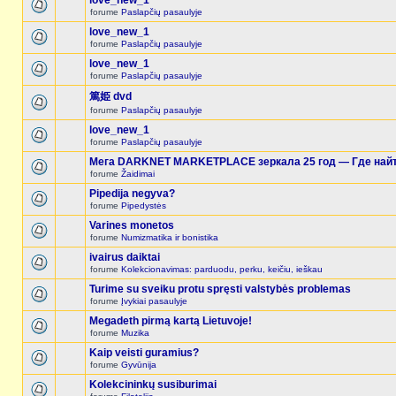
love_new_1
forume
Paslapčių pasaulyje
love_new_1
forume
Paslapčių pasaulyje
love_new_1
forume
Paslapčių pasaulyje
篤姫 dvd
forume
Paslapčių pasaulyje
love_new_1
forume
Paslapčių pasaulyje
Мега DARKNET MARKETPLACE зеркала 25 год — Где найт
forume
Žaidimai
Pipedija negyva?
forume
Pipedystės
Varines monetos
forume
Numizmatika ir bonistika
ivairus daiktai
forume
Kolekcionavimas: parduodu, perku, keičiu, ieškau
Turime su sveiku protu spręsti valstybės problemas
forume
Įvykiai pasaulyje
Megadeth pirmą kartą Lietuvoje!
forume
Muzika
Kaip veisti guramius?
forume
Gyvūnija
Kolekcininkų susiburimai