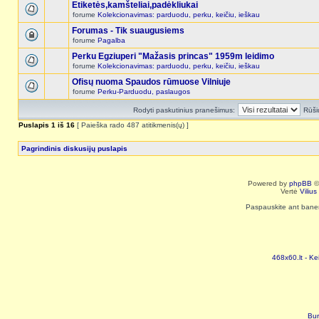
Etiketės,kamšteliai,padėkliukai
forume
Kolekcionavimas: parduodu, perku, keičiu, ieškau
Forumas - Tik suaugusiems
forume
Pagalba
Perku Egziuperi "Mažasis princas" 1959m leidimo
forume
Kolekcionavimas: parduodu, perku, keičiu, ieškau
Ofisų nuoma Spaudos rūmuose Vilniuje
forume
Perku-Parduodu, paslaugos
Rodyti paskutinius pranešimus:
Rūši
Puslapis
1
iš
16
[ Paieška rado 487 atitikmenis(ų) ]
Pagrindinis diskusijų puslapis
Powered by
phpBB
©
Vertė
Viliu
Paspauskite ant baneri
468x60.lt - Ke
Bur