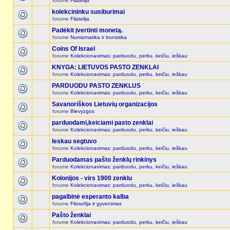
forume
Filatelija
kolekcininku susiburimai
forume
Filatelija
Padėkit įvertinti monetą.
forume
Numizmatika ir bonistika
Coins Of Israel
forume
Kolekcionavimas: parduodu, perku, keičiu, ieškau
KNYGA: LIETUVOS PASTO ZENKLAI
forume
Kolekcionavimas: parduodu, perku, keičiu, ieškau
PARDUODU PASTO ZENKLUS
forume
Kolekcionavimas: parduodu, perku, keičiu, ieškau
Savanoriškos Lietuvių organizacijos
forume
Blevyzgos
parduodami,keiciami pasto zenklai
forume
Kolekcionavimas: parduodu, perku, keičiu, ieškau
Ieskau segtuvo
forume
Kolekcionavimas: parduodu, perku, keičiu, ieškau
Parduodamas pašto ženklų rinkinys
forume
Kolekcionavimas: parduodu, perku, keičiu, ieškau
Kolonijos - virs 1900 zenklu
forume
Kolekcionavimas: parduodu, perku, keičiu, ieškau
pagalbinė esperanto kalba
forume
Filosofija ir gyvenimas
Pašto ženklai
forume
Kolekcionavimas: parduodu, perku, keičiu, ieškau