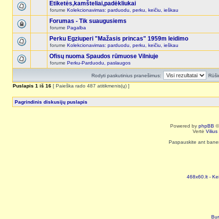
Etiketės,kamšteliai,padėkliukai
forume
Kolekcionavimas: parduodu, perku, keičiu, ieškau
Forumas - Tik suaugusiems
forume
Pagalba
Perku Egziuperi "Mažasis princas" 1959m leidimo
forume
Kolekcionavimas: parduodu, perku, keičiu, ieškau
Ofisų nuoma Spaudos rūmuose Vilniuje
forume
Perku-Parduodu, paslaugos
Rodyti paskutinius pranešimus:
Rūši
Puslapis
1
iš
16
[ Paieška rado 487 atitikmenis(ų) ]
Pagrindinis diskusijų puslapis
Powered by
phpBB
©
Vertė
Viliu
Paspauskite ant baneri
468x60.lt - Ke
Bur