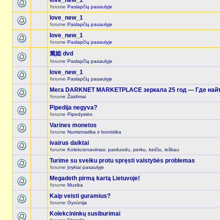
love_new_1
forume
Paslapčių pasaulyje
love_new_1
forume
Paslapčių pasaulyje
love_new_1
forume
Paslapčių pasaulyje
篤姫 dvd
forume
Paslapčių pasaulyje
love_new_1
forume
Paslapčių pasaulyje
Мега DARKNET MARKETPLACE зеркала 25 год — Где найт
forume
Žaidimai
Pipedija negyva?
forume
Pipedystės
Varines monetos
forume
Numizmatika ir bonistika
ivairus daiktai
forume
Kolekcionavimas: parduodu, perku, keičiu, ieškau
Turime su sveiku protu spręsti valstybės problemas
forume
Įvykiai pasaulyje
Megadeth pirmą kartą Lietuvoje!
forume
Muzika
Kaip veisti guramius?
forume
Gyvūnija
Kolekcininkų susiburimai