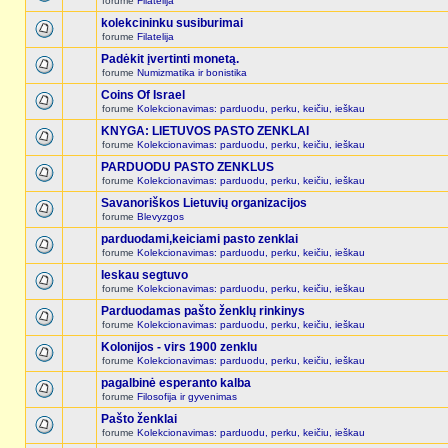
forume
Filatelija
kolekcininku susiburimai
forume
Filatelija
Padėkit įvertinti monetą.
forume
Numizmatika ir bonistika
Coins Of Israel
forume
Kolekcionavimas: parduodu, perku, keičiu, ieškau
KNYGA: LIETUVOS PASTO ZENKLAI
forume
Kolekcionavimas: parduodu, perku, keičiu, ieškau
PARDUODU PASTO ZENKLUS
forume
Kolekcionavimas: parduodu, perku, keičiu, ieškau
Savanoriškos Lietuvių organizacijos
forume
Blevyzgos
parduodami,keiciami pasto zenklai
forume
Kolekcionavimas: parduodu, perku, keičiu, ieškau
Ieskau segtuvo
forume
Kolekcionavimas: parduodu, perku, keičiu, ieškau
Parduodamas pašto ženklų rinkinys
forume
Kolekcionavimas: parduodu, perku, keičiu, ieškau
Kolonijos - virs 1900 zenklu
forume
Kolekcionavimas: parduodu, perku, keičiu, ieškau
pagalbinė esperanto kalba
forume
Filosofija ir gyvenimas
Pašto ženklai
forume
Kolekcionavimas: parduodu, perku, keičiu, ieškau