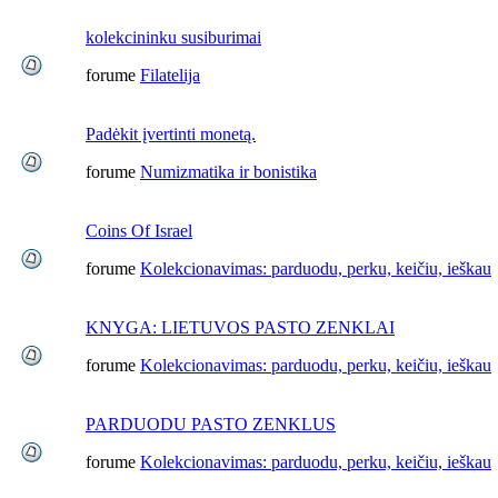
kolekcininku susiburimai
forume
Filatelija
Padėkit įvertinti monetą.
forume
Numizmatika ir bonistika
Coins Of Israel
forume
Kolekcionavimas: parduodu, perku, keičiu, ieškau
KNYGA: LIETUVOS PASTO ZENKLAI
forume
Kolekcionavimas: parduodu, perku, keičiu, ieškau
PARDUODU PASTO ZENKLUS
forume
Kolekcionavimas: parduodu, perku, keičiu, ieškau