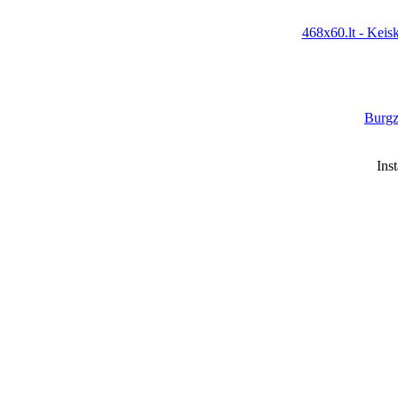
468x60.lt - Keis
Burgz
Ins