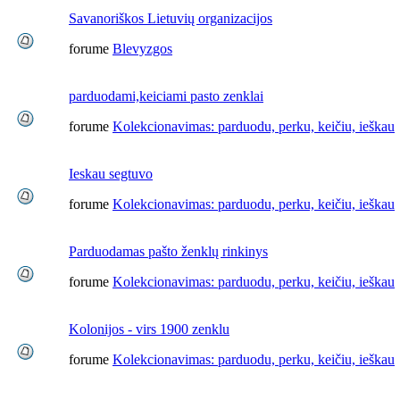
Savanoriškos Lietuvių organizacijos
forume
Blevyzgos
parduodami,keiciami pasto zenklai
forume
Kolekcionavimas: parduodu, perku, keičiu, ieškau
Ieskau segtuvo
forume
Kolekcionavimas: parduodu, perku, keičiu, ieškau
Parduodamas pašto ženklų rinkinys
forume
Kolekcionavimas: parduodu, perku, keičiu, ieškau
Kolonijos - virs 1900 zenklu
forume
Kolekcionavimas: parduodu, perku, keičiu, ieškau