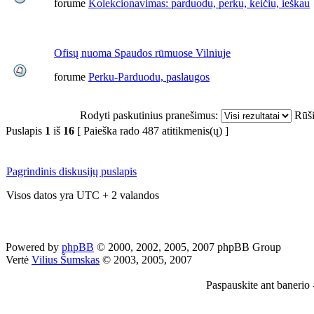
forume
Kolekcionavimas: parduodu, perku, keičiu, ieškau
Ofisų nuoma Spaudos rūmuose Vilniuje
forume
Perku-Parduodu, paslaugos
Rodyti paskutinius pranešimus:
Rūši
Puslapis
1
iš
16
[ Paieška rado 487 atitikmenis(ų) ]
Pagrindinis diskusijų puslapis
Visos datos yra UTC + 2 valandos
Powered by
phpBB
© 2000, 2002, 2005, 2007 phpBB Group
Vertė
Vilius Šumskas
© 2003, 2005, 2007
Paspauskite ant banerio -