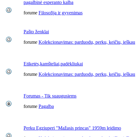
pagalbinė esperanto kalba
forume
Filosofija ir gyvenimas
Pašto ženklai
forume
Kolekcionavimas: parduodu, perku, keičiu, ieškau
Etiketės,kamšteliai,padėkliukai
forume
Kolekcionavimas: parduodu, perku, keičiu, ieškau
Forumas - Tik suaugusiems
forume
Pagalba
Perku Egziuperi "Mažasis princas" 1959m leidimo