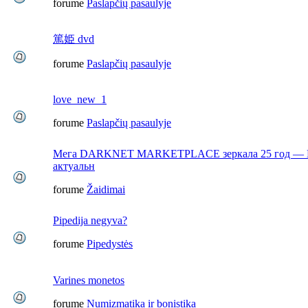
forume
Paslapčių pasaulyje
篤姫 dvd
forume
Paslapčių pasaulyje
love_new_1
forume
Paslapčių pasaulyje
Мега DARKNET MARKETPLACE зеркала 25 год — Г
актуальн
forume
Žaidimai
Pipedija negyva?
forume
Pipedystės
Varines monetos
forume
Numizmatika ir bonistika