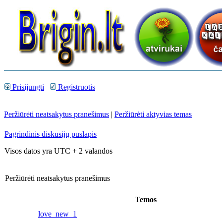
Prisijungti
Registruotis
Peržiūrėti neatsakytus pranešimus
|
Peržiūrėti aktyvias temas
Pagrindinis diskusijų puslapis
Visos datos yra UTC + 2 valandos
Peržiūrėti neatsakytus pranešimus
Temos
love_new_1