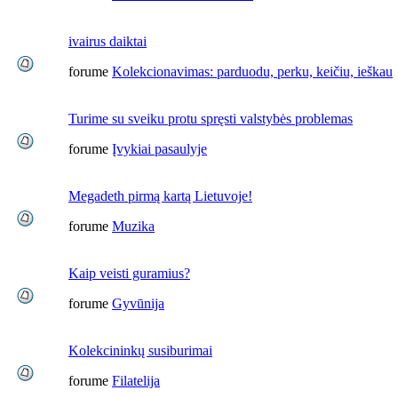
ivairus daiktai
forume
Kolekcionavimas: parduodu, perku, keičiu, ieškau
Turime su sveiku protu spręsti valstybės problemas
forume
Įvykiai pasaulyje
Megadeth pirmą kartą Lietuvoje!
forume
Muzika
Kaip veisti guramius?
forume
Gyvūnija
Kolekcininkų susiburimai
forume
Filatelija