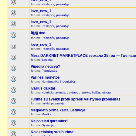
love_new_1
forume
Paslapčių pasaulyje
love_new_1
forume
Paslapčių pasaulyje
love_new_1
forume
Paslapčių pasaulyje
篤姫 dvd
forume
Paslapčių pasaulyje
love_new_1
forume
Paslapčių pasaulyje
Мега DARKNET MARKETPLACE зеркала 25 год — Где найт
forume
Žaidimai
Pipedija negyva?
forume
Pipedystės
Varines monetos
forume
Numizmatika ir bonistika
ivairus daiktai
forume
Kolekcionavimas: parduodu, perku, keičiu, ieškau
Turime su sveiku protu spręsti valstybės problemas
forume
Įvykiai pasaulyje
Megadeth pirmą kartą Lietuvoje!
forume
Muzika
Kaip veisti guramius?
forume
Gyvūnija
Kolekcininkų susiburimai