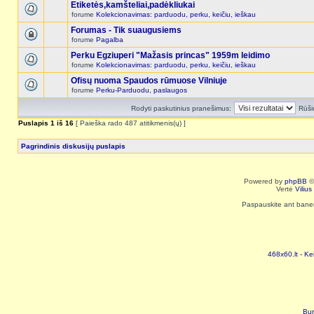
Etiketės,kamšteliai,padėkliukai
forume
Kolekcionavimas: parduodu, perku, keičiu, ieškau
Forumas - Tik suaugusiems
forume
Pagalba
Perku Egziuperi "Mažasis princas" 1959m leidimo
forume
Kolekcionavimas: parduodu, perku, keičiu, ieškau
Ofisų nuoma Spaudos rūmuose Vilniuje
forume
Perku-Parduodu, paslaugos
Rodyti paskutinius pranešimus:
Rūši
Puslapis
1
iš
16
[ Paieška rado 487 atitikmenis(ų) ]
Pagrindinis diskusijų puslapis
Powered by
phpBB
©
Vertė
Viliu
Paspauskite ant baneri
468x60.lt - Ke
Bur