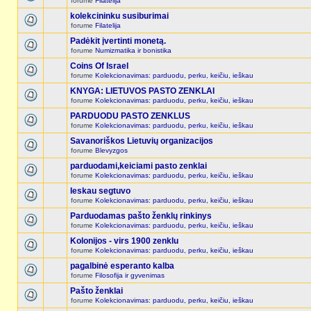
forume
Filatelija
kolekcininku susiburimai
forume
Filatelija
Padėkit įvertinti monetą.
forume
Numizmatika ir bonistika
Coins Of Israel
forume
Kolekcionavimas: parduodu, perku, keičiu, ieškau
KNYGA: LIETUVOS PASTO ZENKLAI
forume
Kolekcionavimas: parduodu, perku, keičiu, ieškau
PARDUODU PASTO ZENKLUS
forume
Kolekcionavimas: parduodu, perku, keičiu, ieškau
Savanoriškos Lietuvių organizacijos
forume
Blevyzgos
parduodami,keiciami pasto zenklai
forume
Kolekcionavimas: parduodu, perku, keičiu, ieškau
Ieskau segtuvo
forume
Kolekcionavimas: parduodu, perku, keičiu, ieškau
Parduodamas pašto ženklų rinkinys
forume
Kolekcionavimas: parduodu, perku, keičiu, ieškau
Kolonijos - virs 1900 zenklu
forume
Kolekcionavimas: parduodu, perku, keičiu, ieškau
pagalbinė esperanto kalba
forume
Filosofija ir gyvenimas
Pašto ženklai
forume
Kolekcionavimas: parduodu, perku, keičiu, ieškau