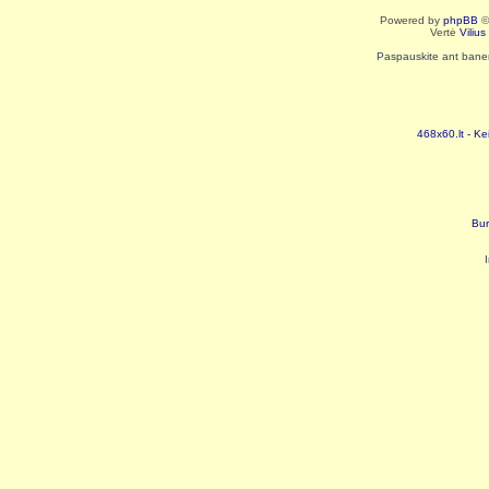
Powered by
phpBB
©
Vertė
Viliu
Paspauskite ant baneri
468x60.lt - Ke
Bur
I