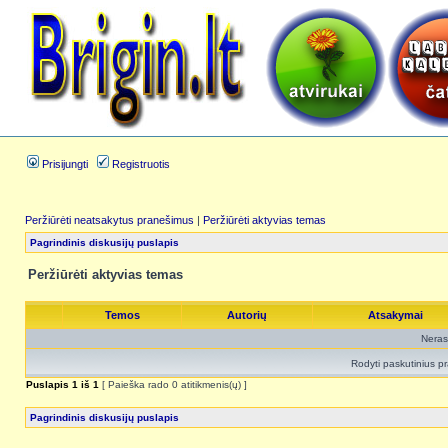
Prisijungti
Registruotis
Peržiūrėti neatsakytus pranešimus
|
Peržiūrėti aktyvias temas
Pagrindinis diskusijų puslapis
Peržiūrėti aktyvias temas
Temos
Autorių
Atsakymai
Neras
Rodyti paskutinius p
Puslapis
1
iš
1
[ Paieška rado 0 atitikmenis(ų) ]
Pagrindinis diskusijų puslapis