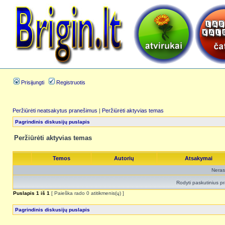
Prisijungti
Registruotis
Peržiūrėti neatsakytus pranešimus
|
Peržiūrėti aktyvias temas
Pagrindinis diskusijų puslapis
Peržiūrėti aktyvias temas
Temos
Autorių
Atsakymai
Neras
Rodyti paskutinius p
Puslapis
1
iš
1
[ Paieška rado 0 atitikmenis(ų) ]
Pagrindinis diskusijų puslapis