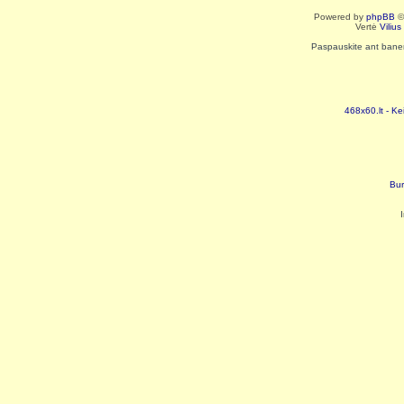
Powered by
phpBB
©
Vertė
Viliu
Paspauskite ant baneri
468x60.lt - Ke
Bur
I