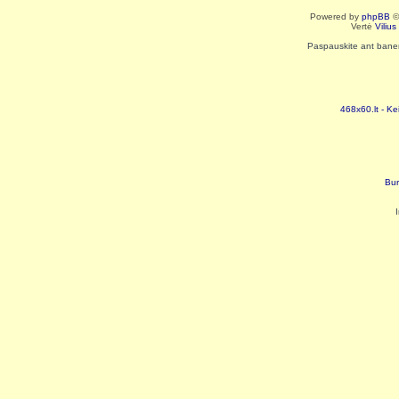
Powered by
phpBB
©
Vertė
Viliu
Paspauskite ant baneri
468x60.lt - Ke
Bur
I