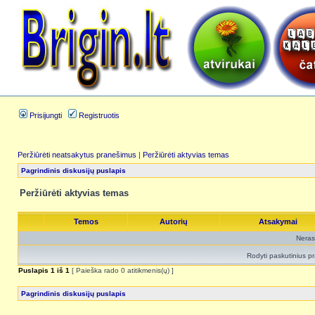
Prisijungti
Registruotis
Peržiūrėti neatsakytus pranešimus
|
Peržiūrėti aktyvias temas
Pagrindinis diskusijų puslapis
Peržiūrėti aktyvias temas
Temos
Autorių
Atsakymai
Neras
Rodyti paskutinius p
Puslapis
1
iš
1
[ Paieška rado 0 atitikmenis(ų) ]
Pagrindinis diskusijų puslapis