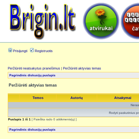
Prisijungti
Registruotis
Peržiūrėti neatsakytus pranešimus
|
Peržiūrėti aktyvias temas
Pagrindinis diskusijų puslapis
Peržiūrėti aktyvias temas
Temos
Autorių
Atsakymai
Neras
Rodyti paskutinius p
Puslapis
1
iš
1
[ Paieška rado 0 atitikmenis(ų) ]
Pagrindinis diskusijų puslapis