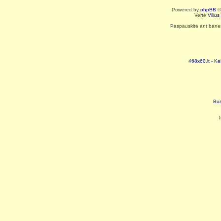
Powered by
phpBB
©
Vertė
Viliu
Paspauskite ant baneri
468x60.lt - Ke
Bur
I