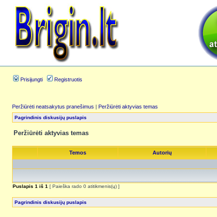
Prisijungti
Registruotis
Peržiūrėti neatsakytus pranešimus
|
Peržiūrėti aktyvias temas
Pagrindinis diskusijų puslapis
Peržiūrėti aktyvias temas
Temos
Autorių
Puslapis
1
iš
1
[ Paieška rado 0 atitikmenis(ų) ]
Pagrindinis diskusijų puslapis