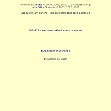
Powered by
phpBB
© 2000, 2002, 2005, 2007 phpBB Group
Vertė
Vilius Šumskas
© 2003, 2005, 2007
Paspauskite ant banerio - taip pareklamuosite savo Laikas.lt :-)
468x60.lt - Keiskimes reklaminemis antrastemis
Burgzt Banner Exchange
Installation by
Brigin