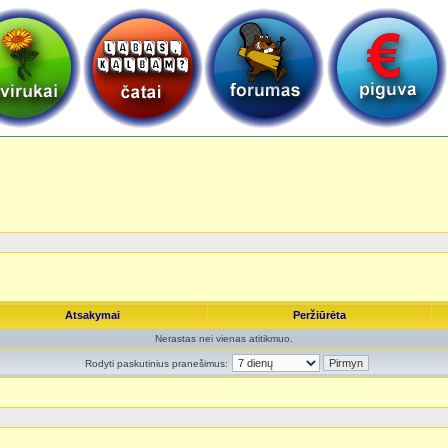
Atsakymai
Peržiūrėta
Nerastas nei vienas atitikmuo.
Rodyti paskutinius pranešimus: