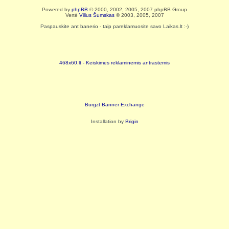
Powered by
phpBB
© 2000, 2002, 2005, 2007 phpBB Group
Vertė
Vilius Šumskas
© 2003, 2005, 2007
Paspauskite ant banerio - taip pareklamuosite savo Laikas.lt :-)
468x60.lt - Keiskimes reklaminemis antrastemis
Burgzt Banner Exchange
Installation by
Brigin