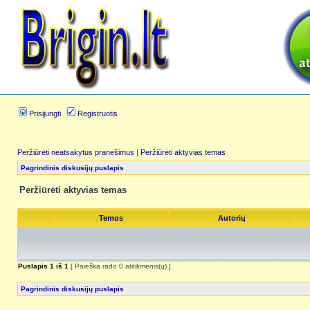
Prisijungti
Registruotis
Peržiūrėti neatsakytus pranešimus
|
Peržiūrėti aktyvias temas
Pagrindinis diskusijų puslapis
Peržiūrėti aktyvias temas
Temos
Autorių
Puslapis
1
iš
1
[ Paieška rado 0 atitikmenis(ų) ]
Pagrindinis diskusijų puslapis