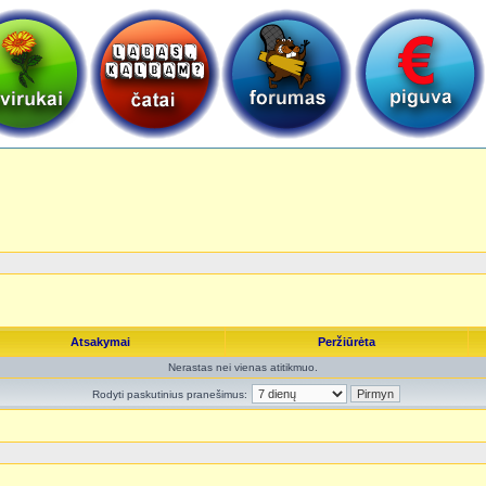
Atsakymai
Peržiūrėta
Nerastas nei vienas atitikmuo.
Rodyti paskutinius pranešimus: