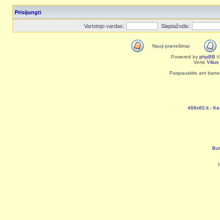
Prisijungti
Vartotojo vardas:
Slaptažodis:
Nauji pranešimai
Powered by
phpBB
©
Vertė
Viliu
Paspauskite ant baneri
468x60.lt - Ke
Bur
I