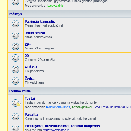
Žvejyba, medžioklė, grybavimas ir kitos gamtos pramogos
Moderatorius:
Laisvalaikis
Pažintys
Pažinčių kampelis
Tiems, kas nori susipažinti
Jokio sekso
tikras bendravimas
29+
Mums 29 ar daugiau
29-
O mums 29 ar mažiau
Ružava
Tik panelėms
Žydra
Tik vaikinams
Forumo veikla
Testai
Testai ir bandymai, daryti galima viską, ka tik norite
Moderatoriai:
Kolekcionavimas
,
Apžvalgininkai
,
Savi
,
Pasaulio lietuviai
,
N-
Pagalba
Klausimams ir atsakymams apie tai, kaip ką daryti
Pasiūlymai, nusiskundimai, forumo naujienos
Apie forumą
http://www.laikas.lt