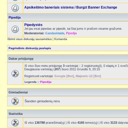
Apsikeitimo baneriais sistema / Burgzt Banner Exchange
Pipedija
Pipedystės
Jei jau esat pipedas ar pipedė, tai štai jums ir prašom visame gražume.
Moderatoriai:
Gandasklaida
,
Pipedija
Ištrinti visus diskusijų sausainėlius
|
Komanda
Pagrindinis diskusijų puslapis
Dabar prisijungę
Iš viso šiuo metu prisijungę
3
vartotojai :: 2 registruotų(i), 0 slaptų ir 1 s
Daugiausia vartotojų (
207
) buvo 2011 Gruodis 9, 20:15
Registruoti vartotojai:
Google [Bot]
,
Majestic-12 [Bot]
Legenda ::
Pipedija
Gimtadieniai
Šiandien gimtadienių nėra
Statistika
Iš viso
136788
pranešimai(ų) | Iš viso
4165
temos(ų) | Iš viso
3133
dalyvia