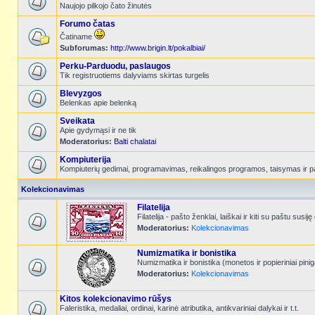
Naujojo pilkojo čato žinutės
Forumo čatas
Čatiname
Subforumas:
http://www.brigin.lt/pokalbiai/
Perku-Parduodu, paslaugos
Tik registruotiems dalyviams skirtas turgelis
Blevyzgos
Belenkas apie belenką
Sveikata
Apie gydymąsi ir ne tik
Moderatorius:
Balti chalatai
Kompiuterija
Kompiuterių gedimai, programavimas, reikalingos programos, taisymas ir p
Kolekcionavimas
Filatelija
Filatelija - pašto ženklai, laiškai ir kiti su paštu susiję
Moderatorius:
Kolekcionavimas
Numizmatika ir bonistika
Numizmatika ir bonistika (monetos ir popieriniai pinig
Moderatorius:
Kolekcionavimas
Kitos kolekcionavimo rūšys
Faleristika, medaliai, ordinai, karinė atributika, antikvariniai dalykai ir t.t.