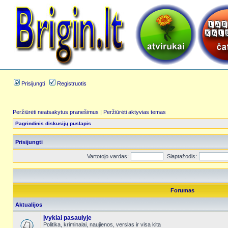
Prisijungti
Registruotis
Peržiūrėti neatsakytus pranešimus
|
Peržiūrėti aktyvias temas
Pagrindinis diskusijų puslapis
Prisijungti
Vartotojo vardas:
Slaptažodis:
Forumas
Aktualijos
Įvykiai pasaulyje
Politika, kriminalai, naujienos, verslas ir visa kita