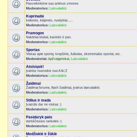
Pasveikinkime sau artimus zmones
Moderatorius:
Laisvalaikis
Kuprinaitė
kelionės, klajonės, nuotykiai......
Moderatorius:
Laisvalaikis
Pramogos
Naktiniai klubai, kavinės ir pan.
Moderatorius:
Laisvalaikis
Sportas
Viskas apie sportą: krepšinis, futbolas, ekstremalūs sportai, etc.
Moderatoriai:
Apžvalgininkai
,
Laisvalaikis
Atsisiųsk!
įvairios nuorodos nuo A iki Z
Moderatorius:
Laisvalaikis
Žaidimai
Žaidimai forume, flash žaidimai, įvairus laisvalaikis
Moderatorius:
Laisvalaikis
Stilius ir mada
Įvaizdis dar ne viskas :)
Moderatorius:
Laisvalaikis
Pasidaryk pats
darbščiosios rankelės :)
Moderatorius:
Laisvalaikis
Medžioklė ir žūklė