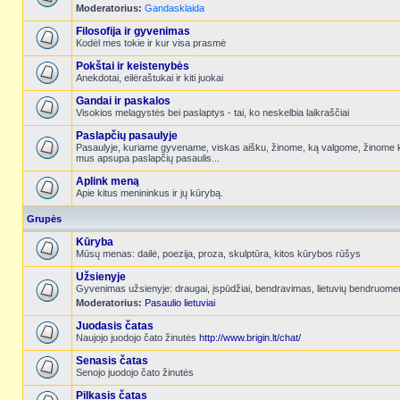
Moderatorius:
Gandasklaida
Filosofija ir gyvenimas
Kodėl mes tokie ir kur visa prasmė
Pokštai ir keistenybės
Anekdotai, eilėraštukai ir kiti juokai
Gandai ir paskalos
Visokios melagystės bei paslaptys - tai, ko neskelbia laikraščiai
Paslapčių pasaulyje
Pasaulyje, kuriame gyvename, viskas aišku, žinome, ką valgome, žinome k
mus apsupa paslapčių pasaulis...
Aplink meną
Apie kitus menininkus ir jų kūrybą.
Grupės
Kūryba
Mūsų menas: dailė, poezija, proza, skulptūra, kitos kūrybos rūšys
Užsienyje
Gyvenimas užsienyje: draugai, įspūdžiai, bendravimas, lietuvių bendruome
Moderatorius:
Pasaulio lietuviai
Juodasis čatas
Naujojo juodojo čato žinutės
http://www.brigin.lt/chat/
Senasis čatas
Senojo juodojo čato žinutės
Pilkasis čatas