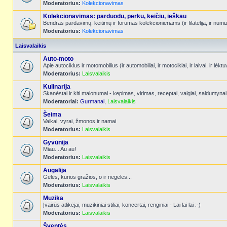
Moderatorius:
Kolekcionavimas
Kolekcionavimas: parduodu, perku, keičiu, ieškau
Bendras pardavimų, keitimų ir forumas kolekcionieriams (ir filatelija, ir num
Moderatorius:
Kolekcionavimas
Laisvalaikis
Auto-moto
Apie autociklus ir motomobilius (ir automobiliai, ir motociklai, ir laivai, ir l
Moderatorius:
Laisvalaikis
Kulinarija
Skanėstai ir kiti malonumai - kepimas, virimas, receptai, valgiai, saldumynai
Moderatoriai:
Gurmanai
,
Laisvalaikis
Šeima
Vaikai, vyrai, žmonos ir namai
Moderatorius:
Laisvalaikis
Gyvūnija
Miau... Au au!
Moderatorius:
Laisvalaikis
Augalija
Gėlės, kurios gražios, o ir negėlės...
Moderatorius:
Laisvalaikis
Muzika
Įvairūs atlikėjai, muzikiniai stiliai, koncertai, renginiai - Lai lai lai :-)
Moderatorius:
Laisvalaikis
Šventės