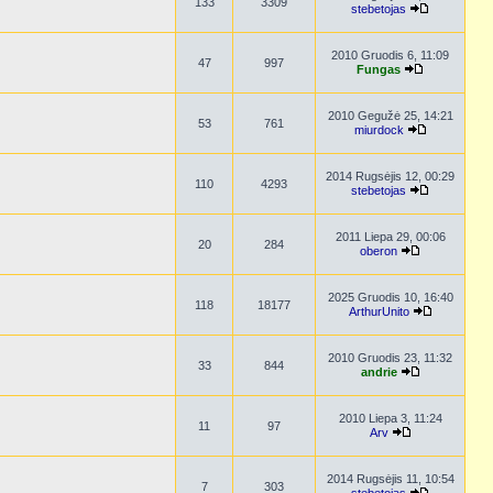
133
3309
stebetojas
2010 Gruodis 6, 11:09
47
997
Fungas
2010 Gegužė 25, 14:21
53
761
miurdock
2014 Rugsėjis 12, 00:29
110
4293
stebetojas
2011 Liepa 29, 00:06
20
284
oberon
2025 Gruodis 10, 16:40
118
18177
ArthurUnito
2010 Gruodis 23, 11:32
33
844
andrie
2010 Liepa 3, 11:24
11
97
Arv
2014 Rugsėjis 11, 10:54
7
303