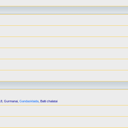
18
,
Gurmanai
,
Gandasklaida
,
Balti chalatai