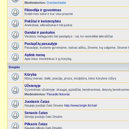
Moderatorius:
Gandasklaida
Filosofija ir gyvenimas
Kodėl mes tokie ir kur visa prasmė
Pokštai ir keistenybės
Anekdotai, eilėraštukai ir kiti juokai
Gandai ir paskalos
Visokios melagystės bei paslaptys - tai, ko neskelbia laikraščiai
Paslapčių pasaulyje
Pasaulyje, kuriame gyvename, viskas aišku, žinome, ką valgome, žinome k
Aplink meną
Apie kitus menininkus ir jų kūrybą.
Grupės
Kūryba
Mūsų menas: dailė, poezija, proza, skulptūra, kitos kūrybos rūšys
Užsienyje
Gyvenimas užsienyje: draugai, įspūdžiai, bendravimas, lietuvių bendruome
Moderatorius:
Pasaulio lietuviai
Juodasis čatas
Naujojo juodojo čato žinutės
http://www.brigin.lt/chat/
Senasis čatas
Senojo juodojo čato žinutės
Pilkasis čatas
Naujojo pilkojo čato žinutės