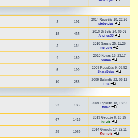
stebetojas
2014 Rugsėjis 10, 22:26
3
191
stebetojas
2010 Birželis 24, 05:09
18
435
Andrius33
2010 Sausis 25, 11:26
2
134
mergyte
2010 Kovas 16, 23:17
4
189
gugaa
2009 Rugpjūtis 9, 08:52
5
199
SkaraBejus
2009 Balandis 22, 05:12
10
253
Irma
2009 Lapkritis 18, 13:52
23
186
troike
2013 Gegužė 8, 15:15
67
1419
jurgis
2014 Gruodis 17, 22:11
29
1089
Kumpis