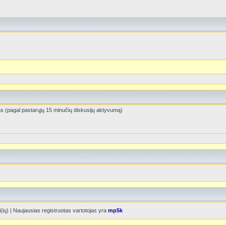
čias (pagal pastarųjų 15 minučių diskusijų aktyvumą)
i(ių) | Naujausias registruotas vartotojas yra
mp5k