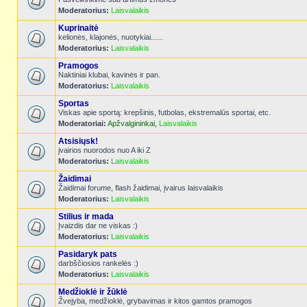
Moderatorius:
Laisvalaikis
Kuprinaitė
kelionės, klajonės, nuotykiai......
Moderatorius:
Laisvalaikis
Pramogos
Naktiniai klubai, kavinės ir pan.
Moderatorius:
Laisvalaikis
Sportas
Viskas apie sportą: krepšinis, futbolas, ekstremalūs sportai, etc.
Moderatoriai:
Apžvalgininkai
,
Laisvalaikis
Atsisiųsk!
įvairios nuorodos nuo A iki Z
Moderatorius:
Laisvalaikis
Žaidimai
Žaidimai forume, flash žaidimai, įvairus laisvalaikis
Moderatorius:
Laisvalaikis
Stilius ir mada
Įvaizdis dar ne viskas :)
Moderatorius:
Laisvalaikis
Pasidaryk pats
darbščiosios rankelės :)
Moderatorius:
Laisvalaikis
Medžioklė ir žūklė
Žvejyba, medžioklė, grybavimas ir kitos gamtos pramogos