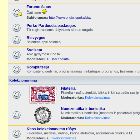
Forumo čatas
Čatiname
Subforumas:
http://www.brigin.lt/pokalbiai/
Perku-Parduodu, paslaugos
Tik registruotiems dalyviams skirtas turgelis
Blevyzgos
Belenkas apie belenką
Sveikata
Apie gydymąsi ir ne tik
Moderatorius:
Balti chalatai
Kompiuterija
Kompiuterių gedimai, programavimas, reikalingos programos, taisymas ir p
Kolekcionavimas
Filatelija
Filatelija - pašto ženklai, laiškai ir kiti su paštu susiję
Moderatorius:
Kolekcionavimas
Numizmatika ir bonistika
Numizmatika ir bonistika (monetos ir popieriniai pinig
Moderatorius:
Kolekcionavimas
Kitos kolekcionavimo rūšys
Faleristika, medaliai, ordinai, karinė atributika, antikvariniai dalykai ir t.t.
Moderatorius:
Kolekcionavimas