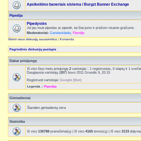
Apsikeitimo baneriais sistema / Burgzt Banner Exchange
Pipedija
Pipedystės
Jei jau esat pipedas ar pipedė, tai štai jums ir prašom visame gražume.
Moderatoriai:
Gandasklaida
,
Pipedija
Ištrinti visus diskusijų sausainėlius
|
Komanda
Pagrindinis diskusijų puslapis
Dabar prisijungę
Iš viso šiuo metu prisijungę
2
vartotojai :: 1 registruotas, 0 slaptų ir 1 sve
Daugiausia vartotojų (
207
) buvo 2011 Gruodis 9, 20:15
Registruoti vartotojai:
Google [Bot]
Legenda ::
Pipedija
Gimtadieniai
Šiandien gimtadienių nėra
Statistika
Iš viso
136788
pranešimai(ų) | Iš viso
4165
temos(ų) | Iš viso
3133
dalyvia