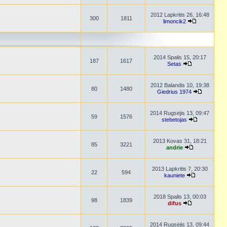
2012 Lapkritis 26, 16:48
300
1811
limoncik2
2014 Spalis 15, 20:17
187
1617
Setas
2012 Balandis 10, 19:38
80
1480
Giedrius 1974
2014 Rugsėjis 13, 09:47
59
1576
stebetojas
2013 Kovas 31, 18:21
85
3221
andrie
2013 Lapkritis 7, 20:30
22
594
kauniete
2018 Spalis 13, 00:03
98
1839
difus
2014 Rugsėjis 13, 09:44