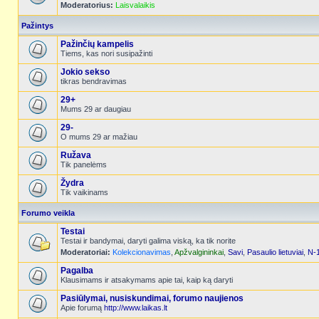
Moderatorius:
Laisvalaikis
Pažintys
Pažinčių kampelis
Tiems, kas nori susipažinti
Jokio sekso
tikras bendravimas
29+
Mums 29 ar daugiau
29-
O mums 29 ar mažiau
Ružava
Tik panelėms
Žydra
Tik vaikinams
Forumo veikla
Testai
Testai ir bandymai, daryti galima viską, ka tik norite
Moderatoriai:
Kolekcionavimas
,
Apžvalgininkai
,
Savi
,
Pasaulio lietuviai
,
N-
Pagalba
Klausimams ir atsakymams apie tai, kaip ką daryti
Pasiūlymai, nusiskundimai, forumo naujienos
Apie forumą
http://www.laikas.lt