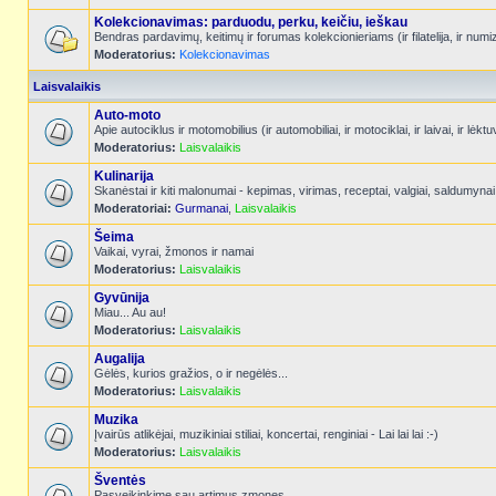
Kolekcionavimas: parduodu, perku, keičiu, ieškau
Bendras pardavimų, keitimų ir forumas kolekcionieriams (ir filatelija, ir num
Moderatorius:
Kolekcionavimas
Laisvalaikis
Auto-moto
Apie autociklus ir motomobilius (ir automobiliai, ir motociklai, ir laivai, ir l
Moderatorius:
Laisvalaikis
Kulinarija
Skanėstai ir kiti malonumai - kepimas, virimas, receptai, valgiai, saldumynai
Moderatoriai:
Gurmanai
,
Laisvalaikis
Šeima
Vaikai, vyrai, žmonos ir namai
Moderatorius:
Laisvalaikis
Gyvūnija
Miau... Au au!
Moderatorius:
Laisvalaikis
Augalija
Gėlės, kurios gražios, o ir negėlės...
Moderatorius:
Laisvalaikis
Muzika
Įvairūs atlikėjai, muzikiniai stiliai, koncertai, renginiai - Lai lai lai :-)
Moderatorius:
Laisvalaikis
Šventės
Pasveikinkime sau artimus zmones