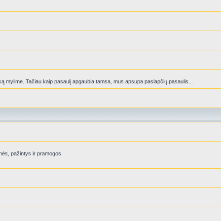
ą mylime. Tačiau kaip pasaulį apgaubia tamsa, mus apsupa paslapčių pasaulis...
nės, pažintys ir pramogos