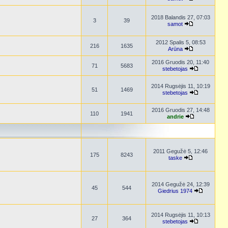
2018 Balandis 27, 07:03
3
39
samot
2012 Spalis 5, 08:53
216
1635
Arūna
2016 Gruodis 20, 11:40
71
5683
stebetojas
2014 Rugsėjis 11, 10:19
51
1469
stebetojas
2016 Gruodis 27, 14:48
110
1941
andrie
2011 Gegužė 5, 12:46
175
8243
taske
2014 Gegužė 24, 12:39
45
544
Giedrius 1974
2014 Rugsėjis 11, 10:13
27
364
stebetojas