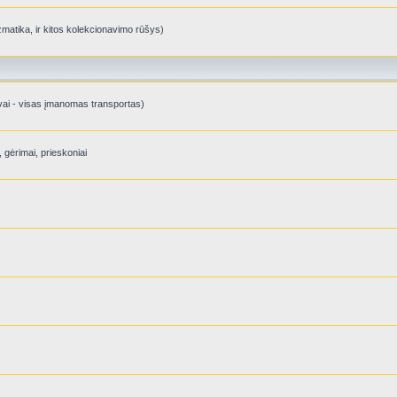
izmatika, ir kitos kolekcionavimo rūšys)
ėktuvai - visas įmanomas transportas)
, gėrimai, prieskoniai