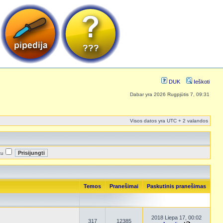
DUK
Ieškoti
Dabar yra 2026 Rugpjūtis 7, 09:31
Visos datos yra UTC + 2 valandos
tu
Temos
Pranešimai
Paskutinis pranešimas
2018 Liepa 17, 00:02
317
12385