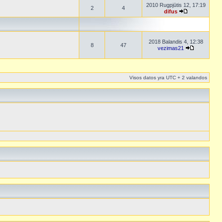
2010 Rugpjūtis 12, 17:19
2
4
difus
2018 Balandis 4, 12:38
8
47
vezimas21
Visos datos yra UTC + 2 valandos