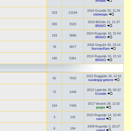
Amadis
2016 Gruodis 20, 11:34
253
13194
stebetojas
2019 Birželis 21, 21:37
326
8115
BRAVO
2014 Rugsėjis 18, 21:54
183
3685
BRAVO
2026 Gegužė 30, 23:14
76
3877
NormanRam
2014 Rugsėjis 16, 21:14
190
5361
BRAVO
2022 Rugpjūtis 26, 21:52
62
7010
nuodingoji gebene
2012 Lapkritis 30, 00:22
72
1446
Gruodis
2017 Vasaris 28, 11:02
104
7430
jurgis
2010 Rugsėjis 14, 15:40
3
141
samot
2009 Rugsėjis 3, 20:27
6
194
samot