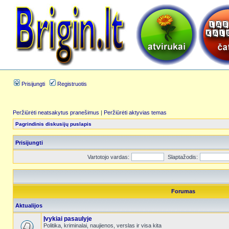
Prisijungti
Registruotis
Peržiūrėti neatsakytus pranešimus
|
Peržiūrėti aktyvias temas
Pagrindinis diskusijų puslapis
Prisijungti
Vartotojo vardas:
Slaptažodis:
Forumas
Aktualijos
Įvykiai pasaulyje
Politika, kriminalai, naujienos, verslas ir visa kita