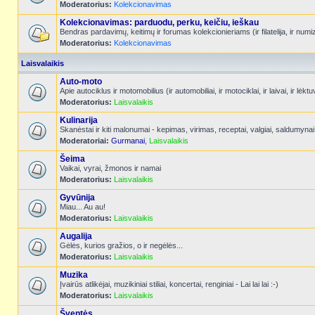
Moderatorius:
Kolekcionavimas
Kolekcionavimas: parduodu, perku, keičiu, ieškau
Bendras pardavimų, keitimų ir forumas kolekcionieriams (ir filatelija, ir num
Moderatorius:
Kolekcionavimas
Laisvalaikis
Auto-moto
Apie autociklus ir motomobilius (ir automobiliai, ir motociklai, ir laivai, ir l
Moderatorius:
Laisvalaikis
Kulinarija
Skanėstai ir kiti malonumai - kepimas, virimas, receptai, valgiai, saldumynai
Moderatoriai:
Gurmanai
,
Laisvalaikis
Šeima
Vaikai, vyrai, žmonos ir namai
Moderatorius:
Laisvalaikis
Gyvūnija
Miau... Au au!
Moderatorius:
Laisvalaikis
Augalija
Gėlės, kurios gražios, o ir negėlės...
Moderatorius:
Laisvalaikis
Muzika
Įvairūs atlikėjai, muzikiniai stiliai, koncertai, renginiai - Lai lai lai :-)
Moderatorius:
Laisvalaikis
Šventės