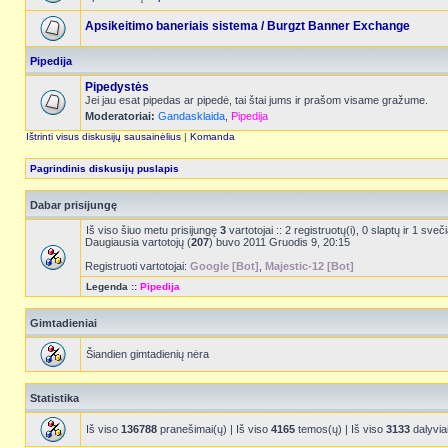
Apsikeitimo baneriais sistema / Burgzt Banner Exchange
Pipedija
Pipedystės
Jei jau esat pipedas ar pipedė, tai štai jums ir prašom visame gražume.
Moderatoriai:
Gandasklaida
,
Pipedija
Ištrinti visus diskusijų sausainėlius
|
Komanda
Pagrindinis diskusijų puslapis
Dabar prisijungę
Iš viso šiuo metu prisijungę
3
vartotojai :: 2 registruotų(i), 0 slaptų ir 1 s
Daugiausia vartotojų (
207
) buvo 2011 Gruodis 9, 20:15
Registruoti vartotojai:
Google [Bot]
,
Majestic-12 [Bot]
Legenda ::
Pipedija
Gimtadieniai
Šiandien gimtadienių nėra
Statistika
Iš viso
136788
pranešimai(ų) | Iš viso
4165
temos(ų) | Iš viso
3133
dalyvia