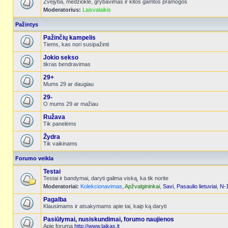
Žvejyba, medžioklė, grybavimas ir kitos gamtos pramogos
Moderatorius:
Laisvalaikis
Pažintys
Pažinčių kampelis
Tiems, kas nori susipažinti
Jokio sekso
tikras bendravimas
29+
Mums 29 ar daugiau
29-
O mums 29 ar mažiau
Ružava
Tik panelėms
Žydra
Tik vaikinams
Forumo veikla
Testai
Testai ir bandymai, daryti galima viską, ka tik norite
Moderatoriai:
Kolekcionavimas
,
Apžvalgininkai
,
Savi
,
Pasaulio lietuviai
,
N-
Pagalba
Klausimams ir atsakymams apie tai, kaip ką daryti
Pasiūlymai, nusiskundimai, forumo naujienos
Apie forumą
http://www.laikas.lt