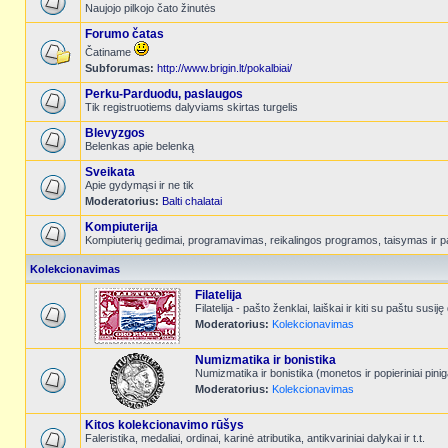
Naujojo pilkojo čato žinutės
Forumo čatas
Čatiname
Subforumas:
http://www.brigin.lt/pokalbiai/
Perku-Parduodu, paslaugos
Tik registruotiems dalyviams skirtas turgelis
Blevyzgos
Belenkas apie belenką
Sveikata
Apie gydymąsi ir ne tik
Moderatorius:
Balti chalatai
Kompiuterija
Kompiuterių gedimai, programavimas, reikalingos programos, taisymas ir p
Kolekcionavimas
Filatelija
Filatelija - pašto ženklai, laiškai ir kiti su paštu susiję
Moderatorius:
Kolekcionavimas
Numizmatika ir bonistika
Numizmatika ir bonistika (monetos ir popieriniai pinig
Moderatorius:
Kolekcionavimas
Kitos kolekcionavimo rūšys
Faleristika, medaliai, ordinai, karinė atributika, antikvariniai dalykai ir t.t.