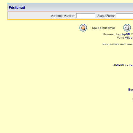
Prisijungti
Vartotojo vardas:
Slaptažodis:
Nauji pranešimai
Powered by
phpBB
©
Vertė
Viliu
Paspauskite ant baneri
468x60.lt - Ke
Bur
I