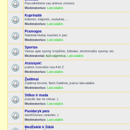
Pasveikinkime sau artimus zmones
Moderatorius:
Laisvalaikis
Kuprinaitė
kelionės, klajonės, nuotykiai......
Moderatorius:
Laisvalaikis
Pramogos
Naktiniai klubai, kavinės ir pan.
Moderatorius:
Laisvalaikis
Sportas
Viskas apie sportą: krepšinis, futbolas, ekstremalūs sportai, etc.
Moderatoriai:
Apžvalgininkai
,
Laisvalaikis
Atsisiųsk!
įvairios nuorodos nuo A iki Z
Moderatorius:
Laisvalaikis
Žaidimai
Žaidimai forume, flash žaidimai, įvairus laisvalaikis
Moderatorius:
Laisvalaikis
Stilius ir mada
Įvaizdis dar ne viskas :)
Moderatorius:
Laisvalaikis
Pasidaryk pats
darbščiosios rankelės :)
Moderatorius:
Laisvalaikis
Medžioklė ir žūklė