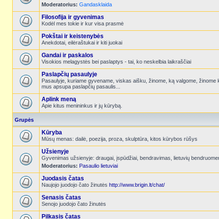
Moderatorius:
Gandasklaida
Filosofija ir gyvenimas
Kodėl mes tokie ir kur visa prasmė
Pokštai ir keistenybės
Anekdotai, eilėraštukai ir kiti juokai
Gandai ir paskalos
Visokios melagystės bei paslaptys - tai, ko neskelbia laikraščiai
Paslapčių pasaulyje
Pasaulyje, kuriame gyvename, viskas aišku, žinome, ką valgome, žinome k
mus apsupa paslapčių pasaulis...
Aplink meną
Apie kitus menininkus ir jų kūrybą.
Grupės
Kūryba
Mūsų menas: dailė, poezija, proza, skulptūra, kitos kūrybos rūšys
Užsienyje
Gyvenimas užsienyje: draugai, įspūdžiai, bendravimas, lietuvių bendruome
Moderatorius:
Pasaulio lietuviai
Juodasis čatas
Naujojo juodojo čato žinutės
http://www.brigin.lt/chat/
Senasis čatas
Senojo juodojo čato žinutės
Pilkasis čatas