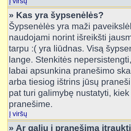
Į viršų
» Kas yra šypsenėlės?
Šypsenėlės yra maži paveikslėl
naudojami norint išreikšti jausm
tarpu :( yra liūdnas. Visą šyps
lange. Stenkitės nepersistengti
labai apsunkina pranešimo skai
arba tiesiog ištrins jūsų praneš
pat turi galimybę nustatyti, ki
pranešime.
Į viršų
» Ar galiu į pranešimą įtraukt