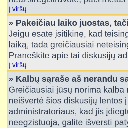
Į viršų
» Pakeičiau laiko juostas, tač
Jeigu esate įsitikinę, kad teisin
laiką, tada greičiausiai neteisi
Praneškite apie tai diskusijų ad
Į viršų
» Kalbų sąraše aš nerandu s
Greičiausiai jūsų norima kalba 
neišvertė šios diskusijų lentos 
administratoriaus, kad jis įdie
neegzistuoja, galite išversti pa