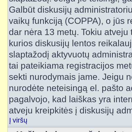
Galbūt diskusijų administrator
vaikų funkciją (COPPA), o jūs r
dar nėra 13 metų. Tokiu atveju 
kurios diskusijų lentos reikalauj
slaptažodį aktyvuotų administra
tai pateikiama registracijos metu.
sekti nurodymais jame. Jeigu ne
nurodėte neteisingą el. pašto 
pagalvojo, kad laiškas yra inte
atveju kreipkitės į diskusijų adm
Į viršų