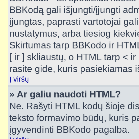
BBKodą gali išjungti/įjungti ad
įjungtas, paprasti vartotojai gali 
nustatymus, arba tiesiog kiek
Skirtumas tarp BBKodo ir HTML
[ ir ] skliaustų, o HTML tarp <
rasite gide, kuris pasiekiamas
Į viršų
» Ar galiu naudoti HTML?
Ne. Rašyti HTML kodų šioje dis
teksto formavimo būdų, kuris 
įgyvendinti BBKodo pagalba.