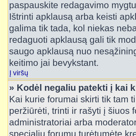
paspauskite redagavimo mygtu
Ištrinti apklausą arba keisti a
galima tik tada, kol niekas neba
redaguoti apklausą gali tik mode
saugo apklausą nuo nesąžinin
keitimo jai bevykstant.
Į viršų
» Kodėl negaliu patekti į kai
Kai kurie forumai skirti tik tam 
peržiūrėti, trinti ir rašyti į ši
administratoriai arba moderatori
specialių forumų turėtumėte krei