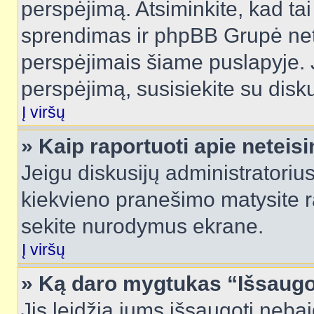
perspėjimą. Atsiminkite, kad tai
sprendimas ir phpBB Grupė net
perspėjimais šiame puslapyje. 
perspėjimą, susisiekite su disku
Į viršų
» Kaip raportuoti apie netei
Jeigu diskusijų administratorius
kiekvieno pranešimo matysite r
sekite nurodymus ekrane.
Į viršų
» Ką daro mygtukas “Išsaugo
Jis leidžia jums išsaugoti nebai