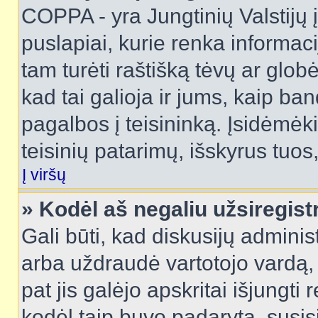
COPPA - yra Jungtinių Valstijų į
puslapiai, kurie renka informac
tam turėti raštišką tėvų ar globė
kad tai galioja ir jums, kaip ba
pagalbos į teisininką. Įsidėmėk
teisinių patarimų, išskyrus tuos,
Į viršų
» Kodėl aš negaliu užsiregist
Gali būti, kad diskusijų admini
arba uždraudė vartotojo vardą, 
pat jis galėjo apskritai išjungti 
kodėl taip buvo padaryta, susisi