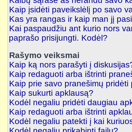
Kalbų sąraše aš nerandu savo ka
Kaip įsidėti paveikslėlį po savo v
Kas yra rangas ir kaip man jį pasi
Kai paspaudžiu ant kurio nors va
paprašo prisijungti. Kodėl?
Rašymo veiksmai
Kaip ką nors parašyti į diskusijas
Kaip redaguoti arba ištrinti pran
Kaip prie savo pranešimų pridėti
Kaip sukurti apklausą?
Kodėl negaliu pridėti daugiau a
Kaip redaguoti arba ištrinti apkl
Kodėl negaliu patekti į kai kuriu
Kodėl negaliu prikabinti failų?