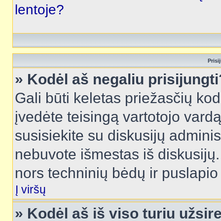
lentoje?
Prisi
» Kodėl aš negaliu prisijungti
Gali būti keletas priežasčių kodė
įvedėte teisingą vartotojo vardą i
susisiekite su diskusijų administ
nebuvote išmestas iš diskusijų. T
nors techninių bėdų ir puslapio s
Į viršų
» Kodėl aš iš viso turiu užsir