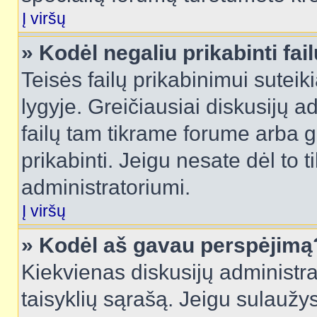
Į viršų
» Kodėl negaliu prikabinti fai
Teisės failų prikabinimui sutei
lygyje. Greičiausiai diskusijų ad
failų tam tikrame forume arba ga
prikabinti. Jeigu nesate dėl to t
administratoriumi.
Į viršų
» Kodėl aš gavau perspėjimą
Kiekvienas diskusijų administra
taisyklių sąrašą. Jeigu sulaužysi