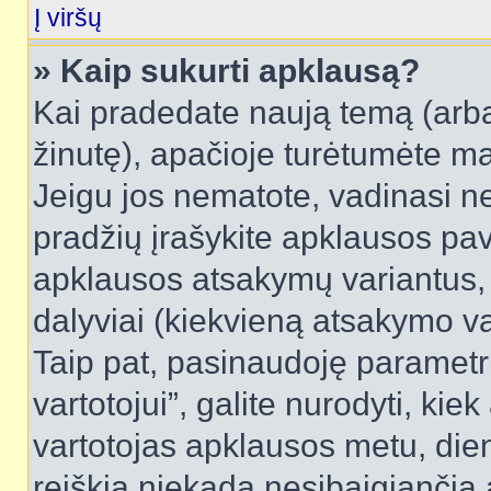
Į viršų
» Kaip sukurti apklausą?
Kai pradedate naują temą (arb
žinutę), apačioje turėtumėte ma
Jeigu jos nematote, vadinasi net
pradžių įrašykite apklausos pav
apklausos atsakymų variantus,
dalyviai (kiekvieną atsakymo var
Taip pat, pasinaudoję parametr
vartotojui”, galite nurodyti, kie
vartotojas apklausos metu, dien
reiškia niekada nesibaigiančią a