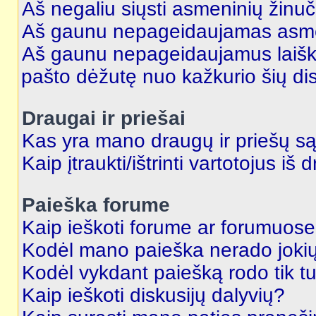
Aš negaliu siųsti asmeninių žinuč
Aš gaunu nepageidaujamas asme
Aš gaunu nepageidaujamus laiškus
pašto dėžutę nuo kažkurio šių dis
Draugai ir priešai
Kas yra mano draugų ir priešų są
Kaip įtraukti/ištrinti vartotojus i
Paieška forume
Kaip ieškoti forume ar forumuos
Kodėl mano paieška nerado jokių
Kodėl vykdant paiešką rodo tik tu
Kaip ieškoti diskusijų dalyvių?