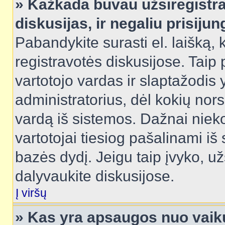
» Kažkada buvau užsiregistra
diskusijas, ir negaliu prisijun
Pabandykite surasti el. laišką, 
registravotės diskusijose. Taip p
vartotojo vardas ir slaptažodis y
administratorius, dėl kokių nors
vardą iš sistemos. Dažnai niek
vartotojai tiesiog pašalinami i
bazės dydį. Jeigu taip įvyko, užs
dalyvaukite diskusijose.
Į viršų
» Kas yra apsaugos nuo vaik