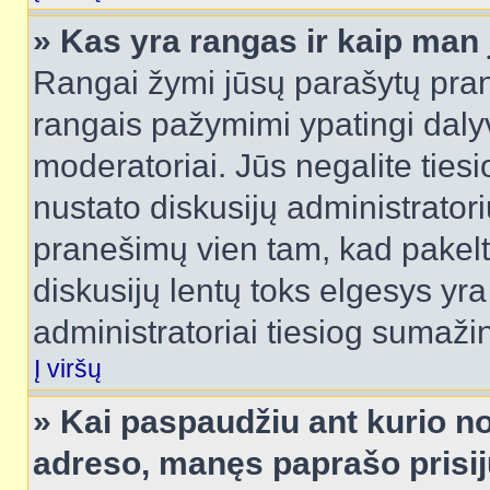
» Kas yra rangas ir kaip man j
Rangai žymi jūsų parašytų prane
rangais pažymimi ypatingi dalyvi
moderatoriai. Jūs negalite tiesi
nustato diskusijų administrator
pranešimų vien tam, kad pake
diskusijų lentų toks elgesys yr
administratoriai tiesiog sumaži
Į viršų
» Kai paspaudžiu ant kurio no
adreso, manęs paprašo prisij