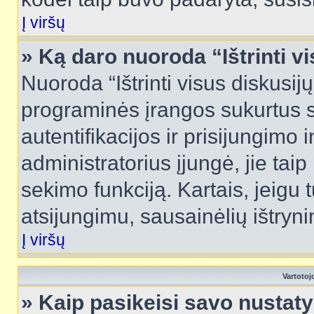
Į viršų
» Ką daro nuoroda “Ištrinti v
Nuoroda “Ištrinti visus diskusij
programinės įrangos sukurtus 
autentifikacijos ir prisijungimo 
administratorius įjungė, jie tai
sekimo funkciją. Kartais, jeigu 
atsijungimu, sausainėlių ištryni
Į viršų
Vartotoj
» Kaip pasikeisi savo nusta