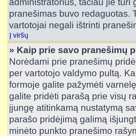
administratorius, tačiau jie turi
pranešimas buvo redaguotas. Tai
vartotojai negali ištrinti praneši
Į viršų
» Kaip prie savo pranešimų p
Norėdami prie pranešimų pridėti 
per vartotojo valdymo pultą. Ka
formoje galite pažymėti varnel
galite pridėti parašą prie visų 
įjungę atitinkamą nustatymą sa
parašo pridėjimą galimą išjung
minėto punkto pranešimo rašy