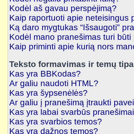
Kodėl aš gavau perspėjimą?
Kaip raportuoti apie neteisingus
Ką daro mygtukas “Išsaugoti” p
Kodėl mano pranešimas turi būti p
Kaip priminti apie kurią nors ma
Teksto formavimas ir temų tipa
Kas yra BBKodas?
Ar galiu naudoti HTML?
Kas yra šypsenėlės?
Ar galiu į pranešimą įtraukti pavei
Kas yra labai svarbūs pranešima
Kas yra svarbios temos?
Kas yra dažnos temos?