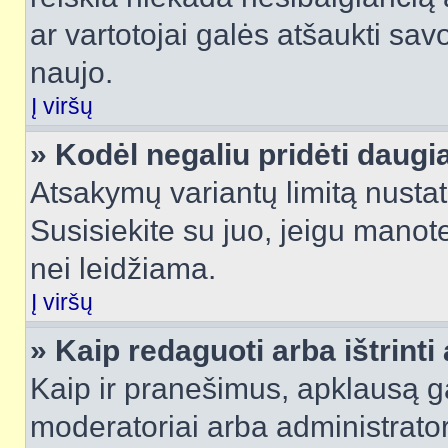
ar vartotojai galės atšaukti sav
naujo.
Į viršų
» Kodėl negaliu pridėti daug
Atsakymų variantų limitą nustat
Susisiekite su juo, jeigu manot
nei leidžiama.
Į viršų
» Kaip redaguoti arba ištrint
Kaip ir pranešimus, apklausą gal
moderatoriai arba administrato