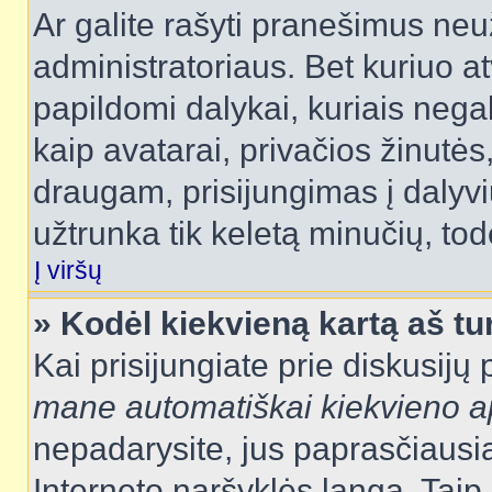
Ar galite rašyti pranešimus neu
administratoriaus. Bet kuriuo a
papildomi dalykai, kuriais negal
kaip avatarai, privačios žinutės
draugam, prisijungimas į dalyvių
užtrunka tik keletą minučių, todė
Į viršų
» Kodėl kiekvieną kartą aš tur
Kai prisijungiate prie diskusijų
mane automatiškai kiekvieno 
nepadarysite, jus paprasčiausiai
Interneto naršyklės langą. Ta