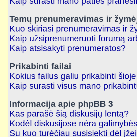
Kaip surasti mano paties praneš
Temų prenumeravimas ir žymė
Kuo skiriasi prenumeravimas ir 
Kaip užsiprenumeruoti forumą a
Kaip atsisakyti prenumeratos?
Prikabinti failai
Kokius failus galiu prikabinti šioj
Kaip surasti visus mano prikabint
Informacija apie phpBB 3
Kas parašė šią diskusijų lentą?
Kodėl diskusijose nėra galimybė
Su kuo turėčiau susisiekti dėl įže