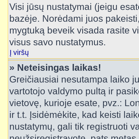
Visi jūsų nustatymai (jeigu es
bazėje. Norėdami juos pakeisti,
mygtuką beveik visada rasite vi
visus savo nustatymus.
Į viršų
» Neteisingas laikas!
Greičiausiai nesutampa laiko juo
vartotojo valdymo pultą ir pasike
vietovę, kurioje esate, pvz.: L
ir t.t. Įsidėmėkite, kad keisti lai
nustatymų, gali tik registruoti va
neužsiregistravote, pats metas b