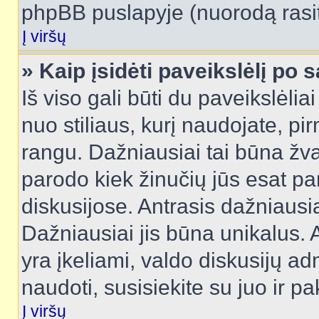
phpBB puslapyje (nuorodą rasit
Į viršų
» Kaip įsidėti paveikslėlį po 
Iš viso gali būti du paveikslėlia
nuo stiliaus, kurį naudojate, pi
rangu. Dažniausiai tai būna žvai
parodo kiek žinučių jūs esat pa
diskusijose. Antrasis dažniausia
Dažniausiai jis būna unikalus. 
yra įkeliami, valdo diskusijų ad
naudoti, susisiekite su juo ir pa
Į viršų