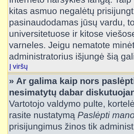
kitas asmuo negalėtų prisijungt
pasinaudodamas jūsų vardu, tod
universitetuose ir kitose viešo
varneles. Jeigu nematote minėt
administratorius išjungė šią ga
Į viršų
» Ar galima kaip nors paslėpt
nesimatytų dabar diskutuojan
Vartotojo valdymo pulte, kortelė
rasite nustatymą
Paslėpti man
prisijungimus žinos tik administr