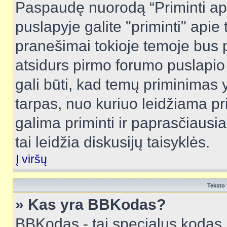
Paspaudę nuorodą “Priminti ap
puslapyje galite "priminti" apie
pranešimai tokioje temoje bus p
atsidurs pirmo forumo puslapio
gali būti, kad temų priminimas 
tarpas, nuo kuriuo leidžiama pr
galima priminti ir paprasčiausiai 
tai leidžia diskusijų taisyklės.
Į viršų
Teksto 
» Kas yra BBKodas?
BBKodas - tai specialus kodas 