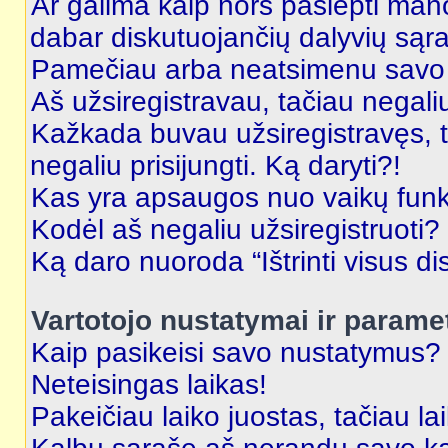
Ar galima kaip nors paslėpti man
dabar diskutuojančių dalyvių sąr
Pamečiau arba neatsimenu savo 
Aš užsiregistravau, tačiau negaliu 
Kažkada buvau užsiregistravęs, ta
negaliu prisijungti. Ką daryti?!
Kas yra apsaugos nuo vaikų fun
Kodėl aš negaliu užsiregistruoti?
Ką daro nuoroda “Ištrinti visus di
Vartotojo nustatymai ir parame
Kaip pasikeisi savo nustatymus?
Neteisingas laikas!
Pakeičiau laiko juostas, tačiau lai