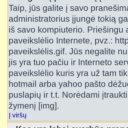
Taip, jūs galite į savo pranešimą
administratorius įjungė tokią gal
iš savo kompiuterio. Priešingu a
paveikslėlio Internete, pvz.: 
paveikslėlis.gif. Jūs negalite n
jis yra tuo pačiu ir Interneto ser
paveikslėlio kuris yra už tam ti
hotmail arba yahoo pašto dėžu
puslapių ir t.t. Norėdami įtrau
žymenį [img].
Į viršų