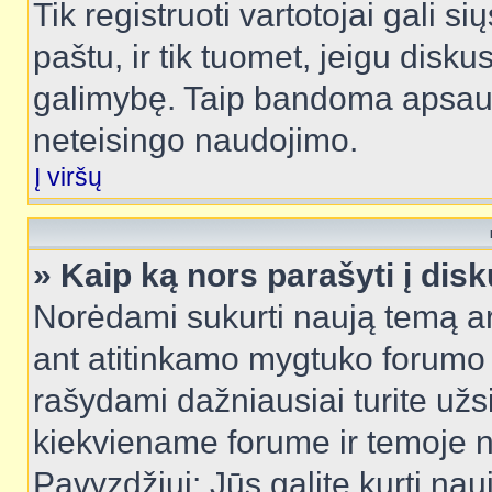
Tik registruoti vartotojai gali s
paštu, ir tik tuomet, jeigu disku
galimybę. Taip bandoma apsaugo
neteisingo naudojimo.
Į viršų
» Kaip ką nors parašyti į dis
Norėdami sukurti naują temą a
ant atitinkamo mygtuko forumo 
rašydami dažniausiai turite užsi
kiekviename forume ir temoje 
Pavyzdžiui: Jūs galite kurti nau