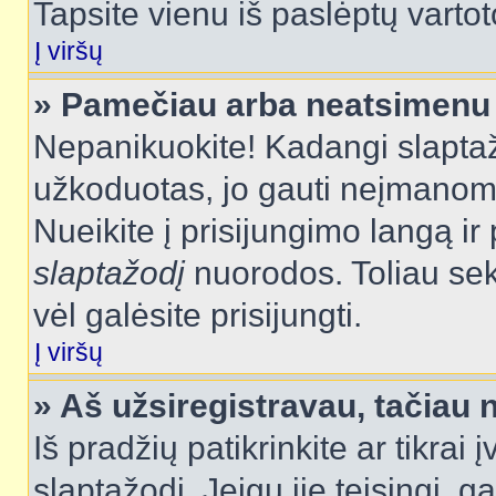
Tapsite vienu iš paslėptų vartot
Į viršų
» Pamečiau arba neatsimenu 
Nepanikuokite! Kadangi slapt
užkoduotas, jo gauti neįmanoma.
Nueikite į prisijungimo langą i
slaptažodį
nuorodos. Toliau sek
vėl galėsite prisijungti.
Į viršų
» Aš užsiregistravau, tačiau n
Iš pradžių patikrinkite ar tikrai 
slaptažodį. Jeigu jie teisingi, ga