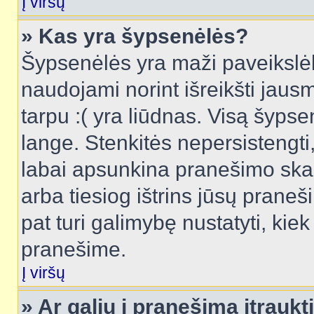
Į viršų
» Kas yra šypsenėlės?
Šypsenėlės yra maži paveikslėl
naudojami norint išreikšti jausm
tarpu :( yra liūdnas. Visą šyps
lange. Stenkitės nepersistengti
labai apsunkina pranešimo skai
arba tiesiog ištrins jūsų praneš
pat turi galimybę nustatyti, ki
pranešime.
Į viršų
» Ar galiu į pranešimą įtraukt