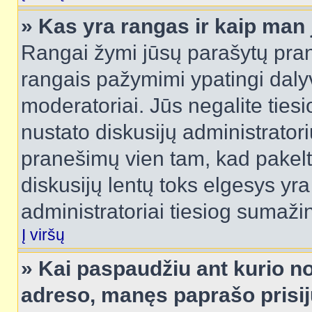
» Kas yra rangas ir kaip man j
Rangai žymi jūsų parašytų prane
rangais pažymimi ypatingi dalyvi
moderatoriai. Jūs negalite tiesi
nustato diskusijų administrator
pranešimų vien tam, kad pake
diskusijų lentų toks elgesys yr
administratoriai tiesiog sumaži
Į viršų
» Kai paspaudžiu ant kurio no
adreso, manęs paprašo prisij