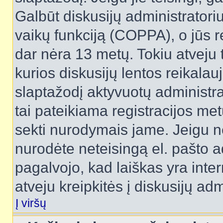
Galbūt diskusijų administrator
vaikų funkciją (COPPA), o jūs r
dar nėra 13 metų. Tokiu atveju 
kurios diskusijų lentos reikalauj
slaptažodį aktyvuotų administra
tai pateikiama registracijos metu.
sekti nurodymais jame. Jeigu ne
nurodėte neteisingą el. pašto 
pagalvojo, kad laiškas yra inte
atveju kreipkitės į diskusijų adm
Į viršų