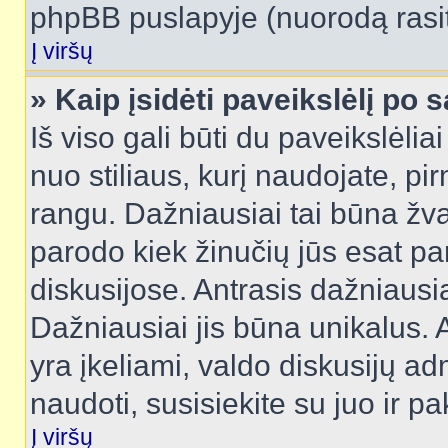
phpBB puslapyje (nuorodą rasit
Į viršų
» Kaip įsidėti paveikslėlį po 
Iš viso gali būti du paveikslėlia
nuo stiliaus, kurį naudojate, pi
rangu. Dažniausiai tai būna žvai
parodo kiek žinučių jūs esat pa
diskusijose. Antrasis dažniausia
Dažniausiai jis būna unikalus. 
yra įkeliami, valdo diskusijų ad
naudoti, susisiekite su juo ir pa
Į viršų