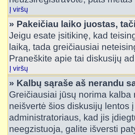
Į viršų
» Pakeičiau laiko juostas, tač
Jeigu esate įsitikinę, kad teisin
laiką, tada greičiausiai neteisi
Praneškite apie tai diskusijų ad
Į viršų
» Kalbų sąraše aš nerandu s
Greičiausiai jūsų norima kalba 
neišvertė šios diskusijų lentos 
administratoriaus, kad jis įdie
neegzistuoja, galite išversti pa