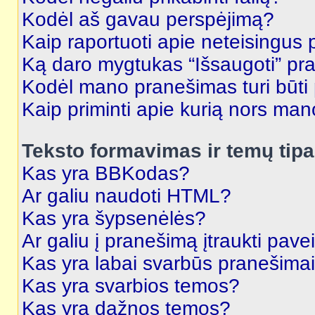
Kodėl aš gavau perspėjimą?
Kaip raportuoti apie neteisingus
Ką daro mygtukas “Išsaugoti” p
Kodėl mano pranešimas turi būti p
Kaip priminti apie kurią nors ma
Teksto formavimas ir temų tipa
Kas yra BBKodas?
Ar galiu naudoti HTML?
Kas yra šypsenėlės?
Ar galiu į pranešimą įtraukti pavei
Kas yra labai svarbūs pranešima
Kas yra svarbios temos?
Kas yra dažnos temos?