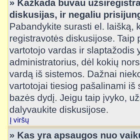
» Kažkada buvau užsiregistra
diskusijas, ir negaliu prisijun
Pabandykite surasti el. laišką, 
registravotės diskusijose. Taip p
vartotojo vardas ir slaptažodis y
administratorius, dėl kokių nors
vardą iš sistemos. Dažnai niek
vartotojai tiesiog pašalinami i
bazės dydį. Jeigu taip įvyko, užs
dalyvaukite diskusijose.
Į viršų
» Kas yra apsaugos nuo vaik