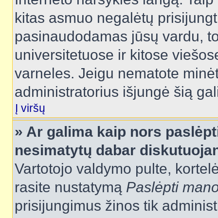
kitas asmuo negalėtų prisijungt
pasinaudodamas jūsų vardu, tod
universitetuose ir kitose viešo
varneles. Jeigu nematote minėt
administratorius išjungė šią ga
Į viršų
» Ar galima kaip nors paslėpt
nesimatytų dabar diskutuojan
Vartotojo valdymo pulte, kortelė
rasite nustatymą
Paslėpti man
prisijungimus žinos tik administr