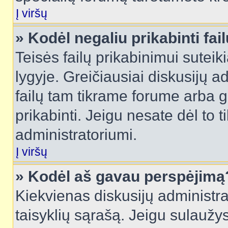
Į viršų
» Kodėl negaliu prikabinti fai
Teisės failų prikabinimui sutei
lygyje. Greičiausiai diskusijų ad
failų tam tikrame forume arba ga
prikabinti. Jeigu nesate dėl to t
administratoriumi.
Į viršų
» Kodėl aš gavau perspėjimą
Kiekvienas diskusijų administra
taisyklių sąrašą. Jeigu sulaužysi