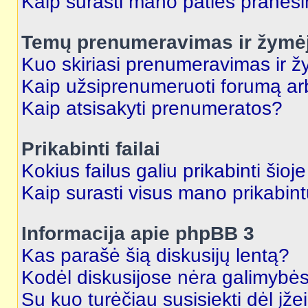
Kaip surasti mano paties praneš
Temų prenumeravimas ir žymė
Kuo skiriasi prenumeravimas ir 
Kaip užsiprenumeruoti forumą a
Kaip atsisakyti prenumeratos?
Prikabinti failai
Kokius failus galiu prikabinti šioj
Kaip surasti visus mano prikabint
Informacija apie phpBB 3
Kas parašė šią diskusijų lentą?
Kodėl diskusijose nėra galimybė
Su kuo turėčiau susisiekti dėl įže