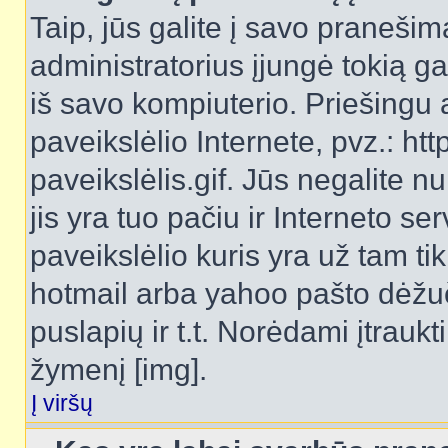
Taip, jūs galite į savo pranešimą
administratorius įjungė tokią gal
iš savo kompiuterio. Priešingu a
paveikslėlio Internete, pvz.: 
paveikslėlis.gif. Jūs negalite n
jis yra tuo pačiu ir Interneto ser
paveikslėlio kuris yra už tam ti
hotmail arba yahoo pašto dėžu
puslapių ir t.t. Norėdami įtrau
žymenį [img].
Į viršų