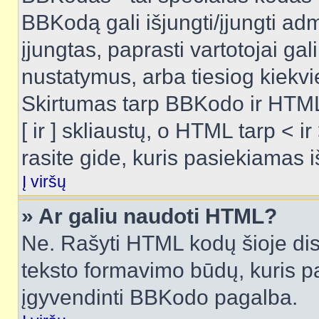
BBKodą gali išjungti/įjungti ad
įjungtas, paprasti vartotojai gali 
nustatymus, arba tiesiog kiek
Skirtumas tarp BBKodo ir HTML
[ ir ] skliaustų, o HTML tarp <
rasite gide, kuris pasiekiamas
Į viršų
» Ar galiu naudoti HTML?
Ne. Rašyti HTML kodų šioje dis
teksto formavimo būdų, kuris 
įgyvendinti BBKodo pagalba.