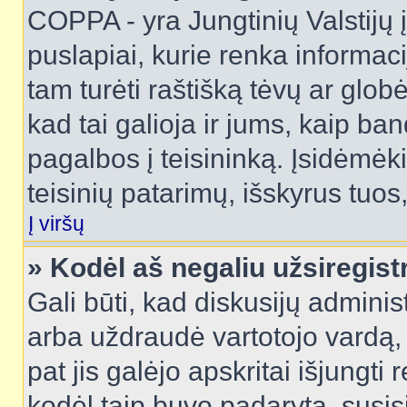
COPPA - yra Jungtinių Valstijų į
puslapiai, kurie renka informac
tam turėti raštišką tėvų ar globė
kad tai galioja ir jums, kaip ba
pagalbos į teisininką. Įsidėmėk
teisinių patarimų, išskyrus tuos,
Į viršų
» Kodėl aš negaliu užsiregist
Gali būti, kad diskusijų admini
arba uždraudė vartotojo vardą, 
pat jis galėjo apskritai išjungti 
kodėl taip buvo padaryta, susisi