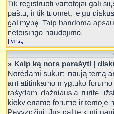
Tik registruoti vartotojai gali s
paštu, ir tik tuomet, jeigu disku
galimybę. Taip bandoma apsaugo
neteisingo naudojimo.
Į viršų
» Kaip ką nors parašyti į dis
Norėdami sukurti naują temą a
ant atitinkamo mygtuko forumo 
rašydami dažniausiai turite užsi
kiekviename forume ir temoje 
Pavyzdžiui: Jūs galite kurti nau