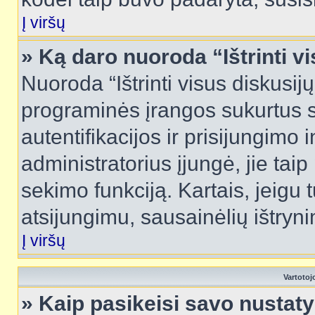
Į viršų
» Ką daro nuoroda “Ištrinti v
Nuoroda “Ištrinti visus diskusij
programinės įrangos sukurtus 
autentifikacijos ir prisijungimo 
administratorius įjungė, jie tai
sekimo funkciją. Kartais, jeigu 
atsijungimu, sausainėlių ištryni
Į viršų
Vartotoj
» Kaip pasikeisi savo nusta