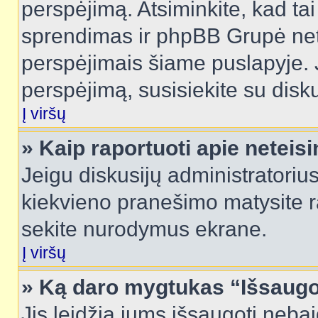
perspėjimą. Atsiminkite, kad tai
sprendimas ir phpBB Grupė net
perspėjimais šiame puslapyje. 
perspėjimą, susisiekite su disku
Į viršų
» Kaip raportuoti apie netei
Jeigu diskusijų administratorius
kiekvieno pranešimo matysite r
sekite nurodymus ekrane.
Į viršų
» Ką daro mygtukas “Išsaugo
Jis leidžia jums išsaugoti nebai