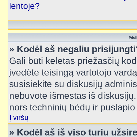
lentoje?
Prisi
» Kodėl aš negaliu prisijungti
Gali būti keletas priežasčių kodė
įvedėte teisingą vartotojo vardą i
susisiekite su diskusijų administ
nebuvote išmestas iš diskusijų. T
nors techninių bėdų ir puslapio s
Į viršų
» Kodėl aš iš viso turiu užsir