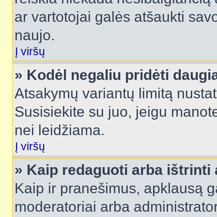
ar vartotojai galės atšaukti sav
naujo.
Į viršų
» Kodėl negaliu pridėti daug
Atsakymų variantų limitą nustat
Susisiekite su juo, jeigu manot
nei leidžiama.
Į viršų
» Kaip redaguoti arba ištrint
Kaip ir pranešimus, apklausą gal
moderatoriai arba administrato