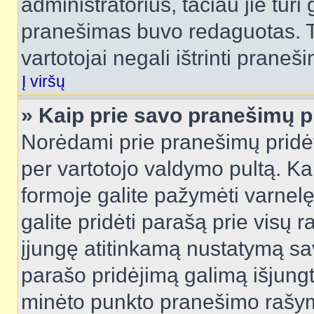
administratorius, tačiau jie turi
pranešimas buvo redaguotas. Tai
vartotojai negali ištrinti praneši
Į viršų
» Kaip prie savo pranešimų p
Norėdami prie pranešimų pridėti 
per vartotojo valdymo pultą. Ka
formoje galite pažymėti varnel
galite pridėti parašą prie visų 
įjungę atitinkamą nustatymą sa
parašo pridėjimą galimą išjung
minėto punkto pranešimo rašy