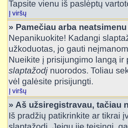
Tapsite vienu iš paslėptų vartot
Į viršų
» Pamečiau arba neatsimenu 
Nepanikuokite! Kadangi slapt
užkoduotas, jo gauti neįmanoma.
Nueikite į prisijungimo langą i
slaptažodį
nuorodos. Toliau sek
vėl galėsite prisijungti.
Į viršų
» Aš užsiregistravau, tačiau n
Iš pradžių patikrinkite ar tikrai 
slaptažodį. Jeigu jie teisingi, ga