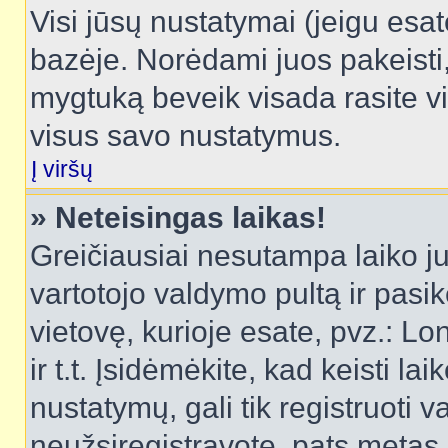
Visi jūsų nustatymai (jeigu es
bazėje. Norėdami juos pakeisti,
mygtuką beveik visada rasite vi
visus savo nustatymus.
Į viršų
» Neteisingas laikas!
Greičiausiai nesutampa laiko juo
vartotojo valdymo pultą ir pasike
vietovę, kurioje esate, pvz.: L
ir t.t. Įsidėmėkite, kad keisti lai
nustatymų, gali tik registruoti va
neužsiregistravote, pats metas b