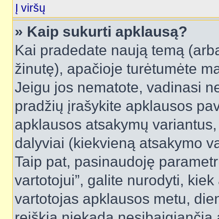
Į viršų
» Kaip sukurti apklausą?
Kai pradedate naują temą (arb
žinutę), apačioje turėtumėte ma
Jeigu jos nematote, vadinasi net
pradžių įrašykite apklausos pav
apklausos atsakymų variantus,
dalyviai (kiekvieną atsakymo var
Taip pat, pasinaudoję parametr
vartotojui”, galite nurodyti, kie
vartotojas apklausos metu, dien
reiškia niekada nesibaigiančią a