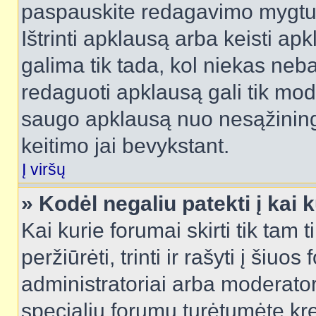
paspauskite redagavimo mygtu
Ištrinti apklausą arba keisti a
galima tik tada, kol niekas neba
redaguoti apklausą gali tik mode
saugo apklausą nuo nesąžinin
keitimo jai bevykstant.
Į viršų
» Kodėl negaliu patekti į kai
Kai kurie forumai skirti tik tam 
peržiūrėti, trinti ir rašyti į ši
administratoriai arba moderatori
specialių forumų turėtumėte krei