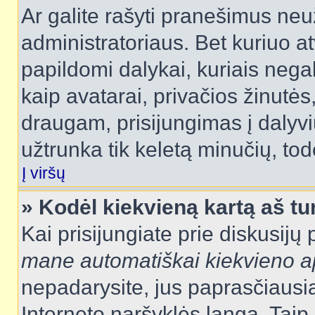
Ar galite rašyti pranešimus neu
administratoriaus. Bet kuriuo a
papildomi dalykai, kuriais negal
kaip avatarai, privačios žinutės
draugam, prisijungimas į dalyvių
užtrunka tik keletą minučių, todė
Į viršų
» Kodėl kiekvieną kartą aš tur
Kai prisijungiate prie diskusijų
mane automatiškai kiekvieno 
nepadarysite, jus paprasčiausiai
Interneto naršyklės langą. Ta