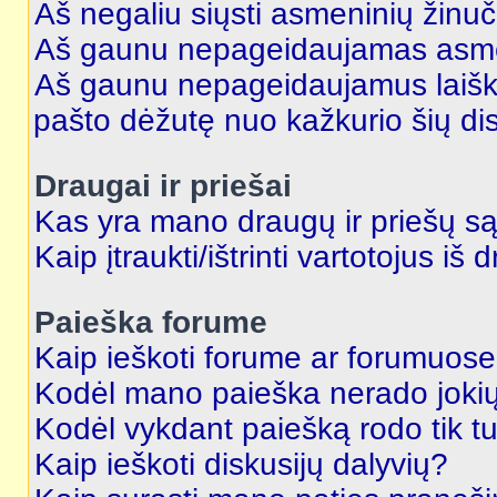
Aš negaliu siųsti asmeninių žinuč
Aš gaunu nepageidaujamas asme
Aš gaunu nepageidaujamus laiškus
pašto dėžutę nuo kažkurio šių dis
Draugai ir priešai
Kas yra mano draugų ir priešų są
Kaip įtraukti/ištrinti vartotojus i
Paieška forume
Kaip ieškoti forume ar forumuos
Kodėl mano paieška nerado jokių
Kodėl vykdant paiešką rodo tik tu
Kaip ieškoti diskusijų dalyvių?