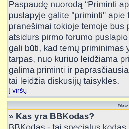
Paspaudę nuorodą “Priminti ap
puslapyje galite "priminti" apie
pranešimai tokioje temoje bus p
atsidurs pirmo forumo puslapio
gali būti, kad temų priminimas 
tarpas, nuo kuriuo leidžiama pr
galima priminti ir paprasčiausiai 
tai leidžia diskusijų taisyklės.
Į viršų
Teksto 
» Kas yra BBKodas?
BBKodas - tai specialus kodas 