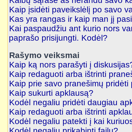
Kalbų sąraše aš nerandu savo ka
Kaip įsidėti paveikslėlį po savo v
Kas yra rangas ir kaip man jį pasi
Kai paspaudžiu ant kurio nors va
paprašo prisijungti. Kodėl?
Rašymo veiksmai
Kaip ką nors parašyti į diskusijas
Kaip redaguoti arba ištrinti pran
Kaip prie savo pranešimų pridėti
Kaip sukurti apklausą?
Kodėl negaliu pridėti daugiau a
Kaip redaguoti arba ištrinti apkl
Kodėl negaliu patekti į kai kuriu
Kodėl negaliu prikabinti failų?