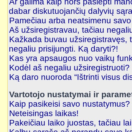
Ar galima kaip nors paslėpti man
dabar diskutuojančių dalyvių sąr
Pamečiau arba neatsimenu savo 
Aš užsiregistravau, tačiau negaliu 
Kažkada buvau užsiregistravęs, ta
negaliu prisijungti. Ką daryti?!
Kas yra apsaugos nuo vaikų fun
Kodėl aš negaliu užsiregistruoti?
Ką daro nuoroda “Ištrinti visus di
Vartotojo nustatymai ir parame
Kaip pasikeisi savo nustatymus?
Neteisingas laikas!
Pakeičiau laiko juostas, tačiau lai