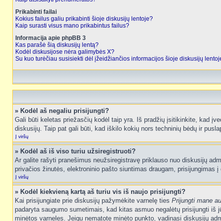
Prikabinti failai
Kokius failus galiu prikabinti šioje diskusijų lentoje?
Kaip surasti visus mano prikabintus failus?
Informacija apie phpBB 3
Kas parašė šią diskusijų lentą?
Kodėl diskusijose nėra galimybės X?
Su kuo turėčiau susisiekti dėl įžeidžiančios informacijos šioje diskusijų lento
» Kodėl aš negaliu prisijungti?
Gali būti keletas priežasčių kodėl taip yra. Iš pradžių įsitikinkite, kad įv
diskusijų. Taip pat gali būti, kad iškilo kokių nors techninių bėdų ir puslap
Į viršų
» Kodėl aš iš viso turiu užsiregistruoti?
Ar galite rašyti pranešimus neužsiregistravę priklauso nuo diskusijų admi
privačios žinutės, elektroninio pašto siuntimas draugam, prisijungimas į da
Į viršų
» Kodėl kiekvieną kartą aš turiu vis iš naujo prisijungti?
Kai prisijungiate prie diskusijų pažymėkite varnelę ties
Prijungti mane a
padaryta saugumo sumetimais, kad kitas asmuo negalėtų prisijungti iš jū
minėtos varneles. Jeigu nematote minėto punkto, vadinasi diskusijų admi