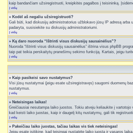
kaip bandančiam užsiregistruoti, kreipkitės pagalbos į teisininką. Įsidėm
Į viršų
» Kodėl aš negaliu užsiregistruoti?
Gali būti, kad diskusijų administratorius užblokavo jūsų IP adresą arba užd
padaryta, susisiekite su diskusijų administratoriumi.
Į viršų
» Ką daro nuoroda “Ištrinti visus diskusijų sausainėlius”?
Nuoroda “Ištrinti visus diskusijų sausainėlius” ištrina visus phpBB progr
taip pat teikia perskaitytų pranešimų sekimo funkciją. Kartais, jeigu turi
Į viršų
» Kaip pasikeisi savo nustatymus?
Visi jūsų nustatymai (jeigu esate užsiregistravęs) saugomi duomenų bazė
nustatymus.
Į viršų
» Neteisingas laikas!
Greičiausiai nesutampa laiko juostos. Tokiu atveju keliaukite į vartotojo v
kad keisti laiko juostas, kaip ir daugelį kitų nustatymų, gali tik registruo
Į viršų
» Pakeičiau laiko juostas, tačiau laikas vis tiek neteisingas!
Jeigu esate įsitikinę, kad teisingai nustatėte laiko juostą ir vasaros laik