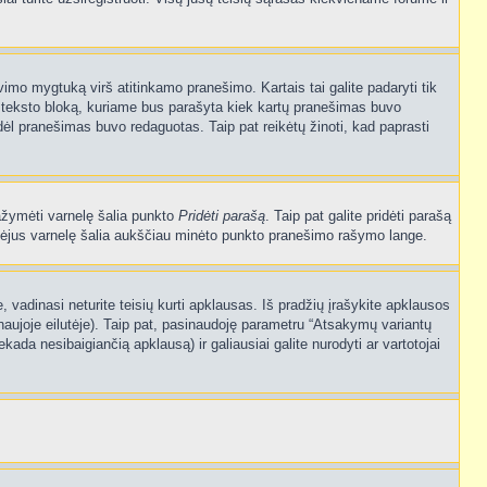
vimo mygtuką virš atitinkamo pranešimo. Kartais tai galite padaryti tik
į teksto bloką, kuriame bus parašyta kiek kartų pranešimas buvo
dėl pranešimas buvo redaguotas. Taip pat reikėtų žinoti, kad paprasti
pažymėti varnelę šalia punkto
Pridėti parašą
. Taip pat galite pridėti parašą
ymėjus varnelę šalia aukščiau minėto punkto pranešimo rašymo lange.
vadinasi neturite teisių kurti apklausas. Iš pradžių įrašykite apklausos
naujoje eilutėje). Taip pat, pasinaudoję parametru “Atsakymų variantų
kada nesibaigiančią apklausą) ir galiausiai galite nurodyti ar vartotojai