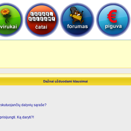
Dažnai užduodami klausimai
iskutuojančių dalyvių sąraše?
risijungti. Ką daryti?!