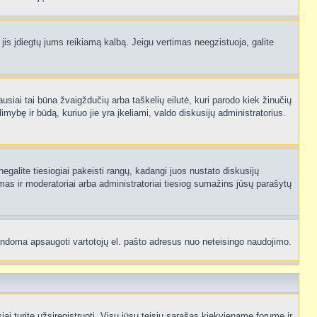
 jis įdiegtų jums reikiamą kalbą. Jeigu vertimas neegzistuoja, galite
ausiai tai būna žvaigždučių arba taškelių eilutė, kuri parodo kiek žinučių
mybę ir būdą, kuriuo jie yra įkeliami, valdo diskusijų administratorius.
egalite tiesiogiai pakeisti rangų, kadangi juos nustato diskusijų
as ir moderatoriai arba administratoriai tiesiog sumažins jūsų parašytų
p bandoma apsaugoti vartotojų el. pašto adresus nuo neteisingo naudojimo.
 turite užsiregistruoti. Visų jūsų teisių sąrašas kiekviename forume ir