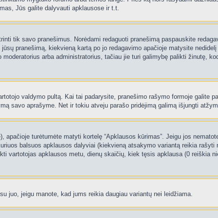
as, Jūs galite dalyvauti apklausose ir t.t.
 ištrinti tik savo pranešimus. Norėdami redaguoti pranešimą paspauskite redaga
į jūsų pranešimą, kiekvieną kartą po jo redagavimo apačioje matysite nedidel
deratorius arba administratorius, tačiau jie turi galimybę palikti žinutę, ko
 vartotojo valdymo pultą. Kai tai padarysite, pranešimo rašymo formoje galite 
tymą savo aprašyme. Net ir tokiu atveju parašo pridėjimą galimą išjungti atž
 apačioje turėtumėte matyti kortelę “Apklausos kūrimas”. Jeigu jos nematote, 
uriuos balsuos apklausos dalyviai (kiekvieną atsakymo variantą reikia rašyti 
nkti vartotojas apklausos metu, dienų skaičių, kiek tęsis apklausa (0 reiškia nie
 su juo, jeigu manote, kad jums reikia daugiau variantų nei leidžiama.