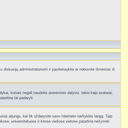
e su diskusijų administratoriumi ir pasiteiraukite ar nebuvote išmestas iš
ykai, kuriais negali naudotis anoniminis dalyvis, tokie kaip avatarai,
atartina tai padaryti.
usiai atjungs, kai tik uždarysite savo Interneto naršyklės langą. Taip
kose, universitetuose ir kitose viešose vietose patartina nežymėti