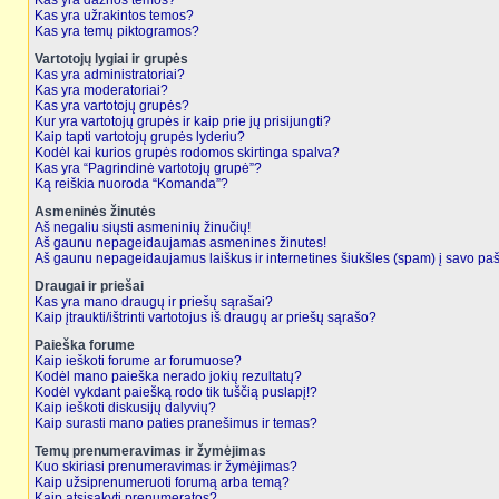
Kas yra dažnos temos?
Kas yra užrakintos temos?
Kas yra temų piktogramos?
Vartotojų lygiai ir grupės
Kas yra administratoriai?
Kas yra moderatoriai?
Kas yra vartotojų grupės?
Kur yra vartotojų grupės ir kaip prie jų prisijungti?
Kaip tapti vartotojų grupės lyderiu?
Kodėl kai kurios grupės rodomos skirtinga spalva?
Kas yra “Pagrindinė vartotojų grupė”?
Ką reiškia nuoroda “Komanda”?
Asmeninės žinutės
Aš negaliu siųsti asmeninių žinučių!
Aš gaunu nepageidaujamas asmenines žinutes!
Aš gaunu nepageidaujamus laiškus ir internetines šiukšles (spam) į savo pašt
Draugai ir priešai
Kas yra mano draugų ir priešų sąrašai?
Kaip įtraukti/ištrinti vartotojus iš draugų ar priešų sąrašo?
Paieška forume
Kaip ieškoti forume ar forumuose?
Kodėl mano paieška nerado jokių rezultatų?
Kodėl vykdant paiešką rodo tik tuščią puslapį!?
Kaip ieškoti diskusijų dalyvių?
Kaip surasti mano paties pranešimus ir temas?
Temų prenumeravimas ir žymėjimas
Kuo skiriasi prenumeravimas ir žymėjimas?
Kaip užsiprenumeruoti forumą arba temą?
Kaip atsisakyti prenumeratos?