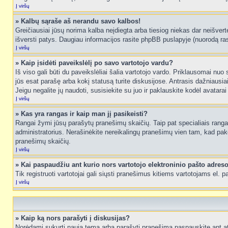
Į viršų
» Kalbų sąraše aš nerandu savo kalbos!
Greičiausiai jūsų norima kalba neįdiegta arba tiesiog niekas dar neišvertė
išversti patys. Daugiau informacijos rasite phpBB puslapyje (nuorodą ras
Į viršų
» Kaip įsidėti paveikslėlį po savo vartotojo vardu?
Iš viso gali būti du paveikslėliai šalia vartotojo vardo. Priklausomai nuo
jūs esat parašę arba kokį statusą turite diskusijose. Antrasis dažniausiai
Jeigu negalite jų naudoti, susisiekite su juo ir paklauskite kodėl avatarai
Į viršų
» Kas yra rangas ir kaip man jį pasikeisti?
Rangai žymi jūsų parašytų pranešimų skaičių. Taip pat specialiais rangais
administratorius. Nerašinėkite nereikalingų pranešimų vien tam, kad pak
pranešimų skaičių.
Į viršų
» Kai paspaudžiu ant kurio nors vartotojo elektroninio pašto adres
Tik registruoti vartotojai gali siųsti pranešimus kitiems vartotojams el.
Į viršų
» Kaip ką nors parašyti į diskusijas?
Norėdami sukurti naują temą arba parašyti pranešimą paspauskite ant at