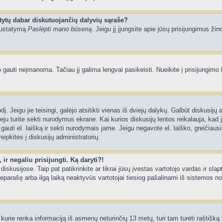
tytų dabar diskutuojančių dalyvių sąraše?
 nustatymą
Paslėpti mano būseną
. Jeigu jį įjungsite apie jūsų prisijungimus žin
uti neįmanoma. Tačiau jį galima lengvai pasikeisti. Nueikite į prisijungimo 
ažodį. Jeigu jie teisingi, galėjo atsitikti vienas iš dviejų dalykų. Galbūt disku
ju turite sekti nurodymus ekrane. Kai kurios diskusijų lentos reikalauja, kad j
e gauti el. laišką ir sekti nurodymais jame. Jeigu negavote el. laiško, greičia
eipkitės į diskusijų administratorių.
ir negaliu prisijungti. Ką daryti?!
iskusijose. Taip pat patikrinkite ar tikrai jūsų įvestas vartotojo vardas ir slap
neparašę arba ilgą laiką neaktyvūs vartotojai tiesiog pašalinami iš sistemos no
kurie renka informaciją iš asmenų neturinčių 13 metų, turi tam turėti raštišką t