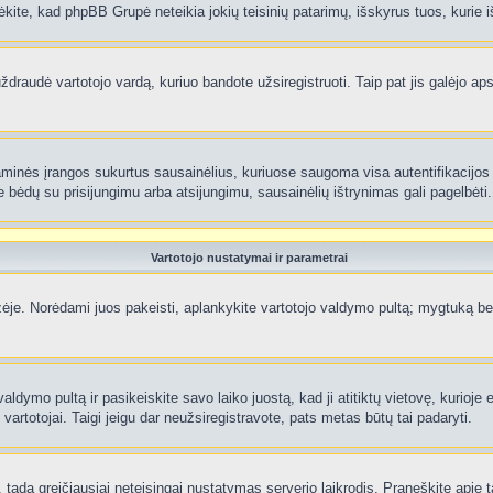
ėkite, kad phpBB Grupė neteikia jokių teisinių patarimų, išskyrus tuos, kurie i
raudė vartotojo vardą, kuriuo bandote užsiregistruoti. Taip pat jis galėjo apskr
aminės įrangos sukurtus sausainėlius, kuriuose saugoma visa autentifikacijos ir
te bėdų su prisijungimu arba atsijungimu, sausainėlių ištrynimas gali pagelbėti.
Vartotojo nustatymai ir parametrai
je. Norėdami juos pakeisti, aplankykite vartotojo valdymo pultą; mygtuką beve
aldymo pultą ir pasikeiskite savo laiko juostą, kad ji atitiktų vietovę, kurioje
ti vartotojai. Taigi jeigu dar neužsiregistravote, pats metas būtų tai padaryti.
ą, tada greičiausiai neteisingai nustatymas serverio laikrodis. Praneškite apie ta