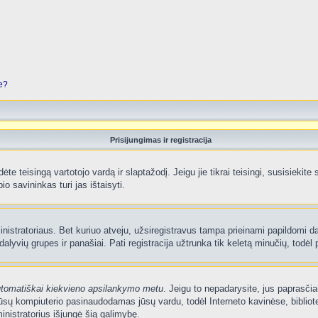
je?
Prisijungimas ir registracija
edėte teisingą vartotojo vardą ir slaptažodį. Jeigu jie tikrai teisingi, susisiekit
io savininkas turi jas ištaisyti.
nistratoriaus. Bet kuriuo atveju, užsiregistravus tampa prieinami papildomi dal
lyvių grupes ir panašiai. Pati registracija užtrunka tik keletą minučių, todėl p
utomatiškai kiekvieno apsilankymo metu
. Jeigu to nepadarysite, jus paprasčia
sų kompiuterio pasinaudodamas jūsų vardu, todėl Interneto kavinėse, bibliote
nistratorius išjungė šią galimybę.