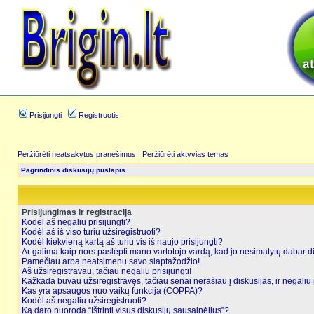
Prisijungti
Registruotis
Peržiūrėti neatsakytus pranešimus
|
Peržiūrėti aktyvias temas
Pagrindinis diskusijų puslapis
Prisijungimas ir registracija
Kodėl aš negaliu prisijungti?
Kodėl aš iš viso turiu užsiregistruoti?
Kodėl kiekvieną kartą aš turiu vis iš naujo prisijungti?
Ar galima kaip nors paslėpti mano vartotojo vardą, kad jo nesimatytų dabar d
Pamečiau arba neatsimenu savo slaptažodžio!
Aš užsiregistravau, tačiau negaliu prisijungti!
Kažkada buvau užsiregistravęs, tačiau senai nerašiau į diskusijas, ir negaliu p
Kas yra apsaugos nuo vaikų funkcija (COPPA)?
Kodėl aš negaliu užsiregistruoti?
Ką daro nuoroda “Ištrinti visus diskusijų sausainėlius”?