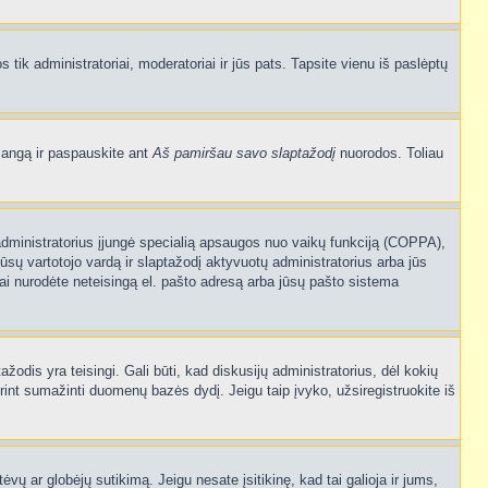
os tik administratoriai, moderatoriai ir jūs pats. Tapsite vienu iš paslėptų
langą ir paspauskite ant
Aš pamiršau savo slaptažodį
nuorodos. Toliau
sijų administratorius įjungė specialią apsaugos nuo vaikų funkciją (COPPA),
ūsų vartotojo vardą ir slaptažodį aktyvuotų administratorius arba jūs
usiai nurodėte neteisingą el. pašto adresą arba jūsų pašto sistema
tažodis yra teisingi. Gali būti, kad diskusijų administratorius, dėl kokių
rint sumažinti duomenų bazės dydį. Jeigu taip įvyko, užsiregistruokite iš
ėvų ar globėjų sutikimą. Jeigu nesate įsitikinę, kad tai galioja ir jums,