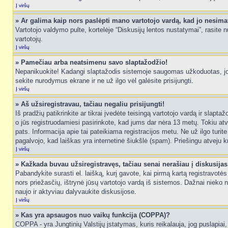
Į viršų
» Ar galima kaip nors paslėpti mano vartotojo vardą, kad jo nesima
Vartotojo valdymo pulte, kortelėje “Diskusijų lentos nustatymai”, rasite
vartotojų.
Į viršų
» Pamečiau arba neatsimenu savo slaptažodžio!
Nepanikuokite! Kadangi slaptažodis sistemoje saugomas užkoduotas, jo ga
sekite nurodymus ekrane ir ne už ilgo vėl galėsite prisijungti.
Į viršų
» Aš užsiregistravau, tačiau negaliu prisijungti!
Iš pradžių patikrinkite ar tikrai įvedėte teisingą vartotojo vardą ir slapt
o jūs registruodamiesi pasirinkote, kad jums dar nėra 13 metų. Tokiu atve
pats. Informacija apie tai pateikiama registracijos metu. Ne už ilgo turit
pagalvojo, kad laiškas yra internetinė šiukšlė (spam). Priešingu atveju kr
Į viršų
» Kažkada buvau užsiregistravęs, tačiau senai nerašiau į diskusijas, 
Pabandykite surasti el. laišką, kurį gavote, kai pirmą kartą registravotės d
nors priežasčių, ištrynė jūsų vartotojo vardą iš sistemos. Dažnai nieko 
naujo ir aktyviau dalyvaukite diskusijose.
Į viršų
» Kas yra apsaugos nuo vaikų funkcija (COPPA)?
COPPA - yra Jungtinių Valstijų įstatymas, kuris reikalauja, jog puslapiai, 