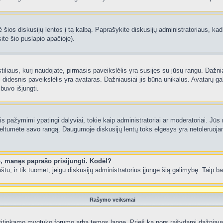
 šios diskusijų lentos į tą kalbą. Paprašykite diskusijų administratoriaus, kad
ite šio puslapio apačioje).
 stiliaus, kurį naudojate, pirmasis paveikslėlis yra susijęs su jūsų rangu. Dažni
 didesnis paveikslėlis yra avataras. Dažniausiai jis būna unikalus. Avatarų gali
 buvo išjungti.
 pažymimi ypatingi dalyviai, tokie kaip administratoriai ar moderatoriai. Jūs n
eltumėte savo rangą. Daugumoje diskusijų lentų toks elgesys yra netoleruojam
o, manęs paprašo prisijungti. Kodėl?
 paštu, ir tik tuomet, jeigu diskusijų administratorius įjungė šią galimybę. Tai
Rašymo veiksmai
itinkamo mygtuko forumo arba temos lange. Prieš ką nors rašydami dažniausiai