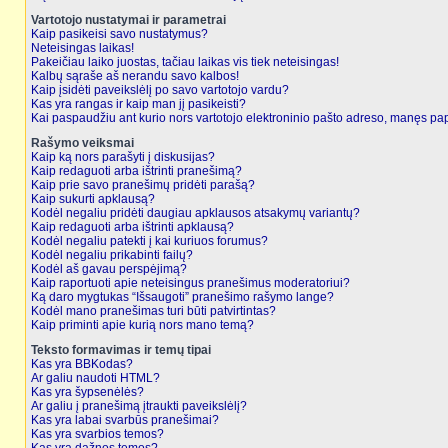
Vartotojo nustatymai ir parametrai
Kaip pasikeisi savo nustatymus?
Neteisingas laikas!
Pakeičiau laiko juostas, tačiau laikas vis tiek neteisingas!
Kalbų sąraše aš nerandu savo kalbos!
Kaip įsidėti paveikslėlį po savo vartotojo vardu?
Kas yra rangas ir kaip man jį pasikeisti?
Kai paspaudžiu ant kurio nors vartotojo elektroninio pašto adreso, manęs pap
Rašymo veiksmai
Kaip ką nors parašyti į diskusijas?
Kaip redaguoti arba ištrinti pranešimą?
Kaip prie savo pranešimų pridėti parašą?
Kaip sukurti apklausą?
Kodėl negaliu pridėti daugiau apklausos atsakymų variantų?
Kaip redaguoti arba ištrinti apklausą?
Kodėl negaliu patekti į kai kuriuos forumus?
Kodėl negaliu prikabinti failų?
Kodėl aš gavau perspėjimą?
Kaip raportuoti apie neteisingus pranešimus moderatoriui?
Ką daro mygtukas “Išsaugoti” pranešimo rašymo lange?
Kodėl mano pranešimas turi būti patvirtintas?
Kaip priminti apie kurią nors mano temą?
Teksto formavimas ir temų tipai
Kas yra BBKodas?
Ar galiu naudoti HTML?
Kas yra šypsenėlės?
Ar galiu į pranešimą įtraukti paveikslėlį?
Kas yra labai svarbūs pranešimai?
Kas yra svarbios temos?