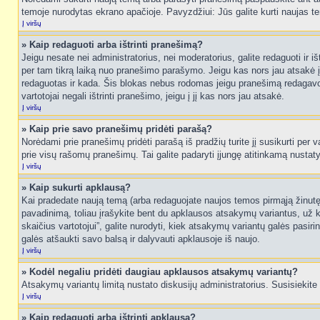
temoje nurodytas ekrano apačioje. Pavyzdžiui: Jūs galite kurti naujas tem
Į viršų
» Kaip redaguoti arba ištrinti pranešimą?
Jeigu nesate nei administratorius, nei moderatorius, galite redaguoti ir
per tam tikrą laiką nuo pranešimo parašymo. Jeigu kas nors jau atsakė 
redaguotas ir kada. Šis blokas nebus rodomas jeigu pranešimą redagavo mo
vartotojai negali ištrinti pranešimo, jeigu į jį kas nors jau atsakė.
Į viršų
» Kaip prie savo pranešimų pridėti parašą?
Norėdami prie pranešimų pridėti parašą iš pradžių turite jį susikurti per
prie visų rašomų pranešimų. Tai galite padaryti įjungę atitinkamą nusta
Į viršų
» Kaip sukurti apklausą?
Kai pradedate naują temą (arba redaguojate naujos temos pirmąją žinutę),
pavadinimą, toliau įrašykite bent du apklausos atsakymų variantus, už k
skaičius vartotojui”, galite nurodyti, kiek atsakymų variantų galės pasiri
galės atšaukti savo balsą ir dalyvauti apklausoje iš naujo.
Į viršų
» Kodėl negaliu pridėti daugiau apklausos atsakymų variantų?
Atsakymų variantų limitą nustato diskusijų administratorius. Susisiekite
Į viršų
» Kaip redaguoti arba ištrinti apklausą?