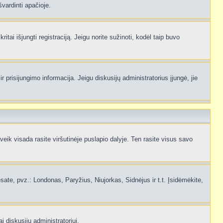
švardinti apačioje.
itai išjungti registraciją. Jeigu norite sužinoti, kodėl taip buvo
 prisijungimo informacija. Jeigu diskusijų administratorius įjungė, jie
ik visada rasite viršutinėje puslapio dalyje. Ten rasite visus savo
 esate, pvz.: Londonas, Paryžius, Niujorkas, Sidnėjus ir t.t. Įsidėmėkite,
i diskusijų administratoriui.